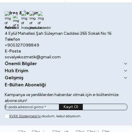
Adres & İletişim
Facebook
X
İnstagram
Youtube
Linkedin
Adres
4 Eylül Mahallesi Şah Süleyman Caddesi 265 Sokak No 16
Telefon
+905327098849
E-Posta
sovalyekozmetik@gmail.com
Önemli Bilgiler
Hızlı Erişim
Gelişmiş
E-Bülten Aboneliği
Kampanya ve yeniliklerden haberdar olmak için e-bültenimize
abone olun!
Kayıt Ol
KVKK Sözleşmesi'ni
okudum, kabul ediyorum.