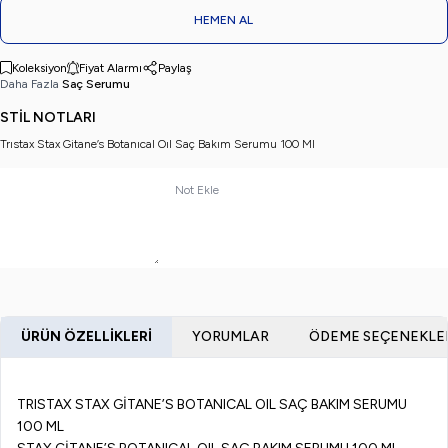
HEMEN AL
Koleksiyon
Fiyat Alarmı
Paylaş
Daha Fazla
Saç Serumu
STİL NOTLARI
Trıstax Stax Gitane’s Botanıcal Oıl Saç Bakım Serumu 100 Ml
Not Ekle
ÜRÜN ÖZELLIKLERI
YORUMLAR
ÖDEME SEÇENEKLE
TRISTAX STAX GİTANE’S BOTANICAL OIL SAÇ BAKIM SERUMU
100 ML