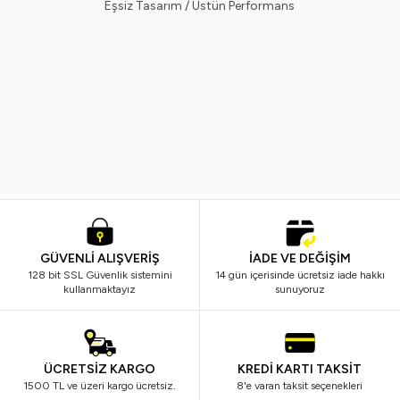
Eşsiz Tasarım / Üstün Performans
Ostwint
Ostwint
Yeni
%
38
Yeni
%
38
Ostwint Sütlü Saç Serumu
Ostwint Saç Serumu Keratin
100ML
399,99
TL
249,99
TL
399,99
TL
249,99
TL
GÜVENLİ ALIŞVERİŞ
İADE VE DEĞİŞİM
128 bit SSL Güvenlik sistemini
14 gün içerisinde ücretsiz iade hakkı
kullanmaktayız
sunuyoruz
ÜCRETSİZ KARGO
KREDİ KARTI TAKSİT
1500 TL ve üzeri kargo ücretsiz.
8'e varan taksit seçenekleri