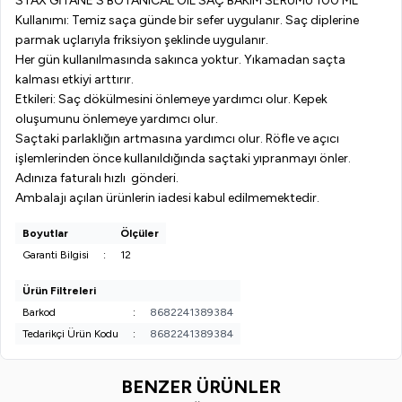
STAX GİTANE’S BOTANICAL OIL SAÇ BAKIM SERUMU 100 ML
Kullanımı: Temiz saça günde bir sefer uygulanır. Saç diplerine
parmak uçlarıyla friksiyon şeklinde uygulanır.
Her gün kullanılmasında sakınca yoktur. Yıkamadan saçta
kalması etkiyi arttırır.
Etkileri: Saç dökülmesini önlemeye yardımcı olur. Kepek
oluşumunu önlemeye yardımcı olur.
Saçtaki parlaklığın artmasına yardımcı olur. Röfle ve açıcı
işlemlerinden önce kullanıldığında saçtaki yıpranmayı önler.
Adınıza faturalı hızlı gönderi.
Ambalajı açılan ürünlerin iadesi kabul edilmemektedir.
Boyutlar
Ölçüler
Garanti Bilgisi
:
12
Ürün Filtreleri
Barkod
:
8682241389384
Tedarikçi Ürün Kodu
:
8682241389384
BENZER ÜRÜNLER