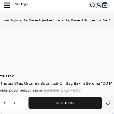
Hesabım
Sepetim
Ara
Ana Sayfa
-
Saç Bakım & Şekillendirme
-
Saç Bakımı & Şampuan
-
Saç Se
TRISTAX
Trıstax Stax Gitane’s Botanıcal Oıl Saç Bakım Serumu 100 Ml
ÜRÜN KODU :
8682241389384
YORUM YAP
(0)
SEPETE EKLE
Favo