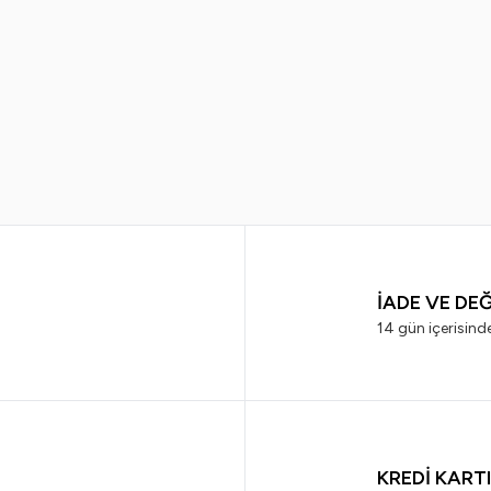
E
GILLETTE VENUS
İADE VE DE
14 gün içerisind
KREDİ KART