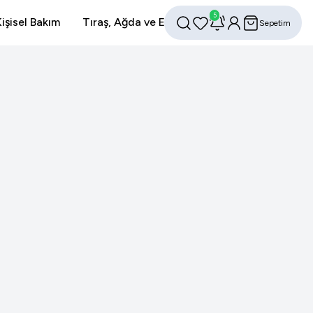
5
işisel Bakım
Tıraş, Ağda ve Epilasyon
Avantajlı Setler
Sepetim
Favorilerim
Hesabım
Ara