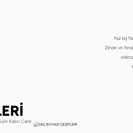
Yaz kış f
Zinde ve fera
stili
ERİ
Süre Kalıcı Canlı