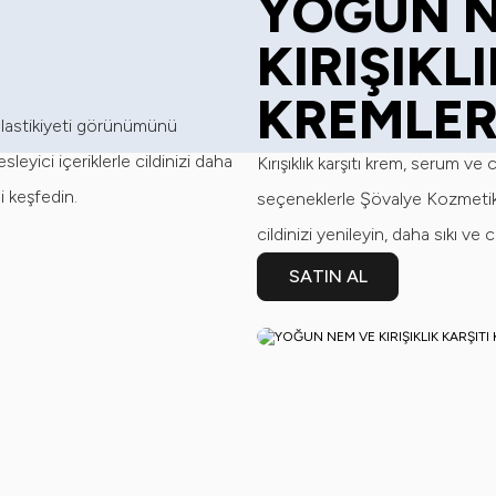
YOĞUN N
KIRIŞIKL
KREMLE
t elastikiyeti görünümünü
yici içeriklerle cildinizi daha
Kırışıklık karşıtı krem, serum ve
i keşfedin.
seçeneklerle Şövalye Kozmetik’
cildinizi yenileyin, daha sıkı ve
SATIN AL