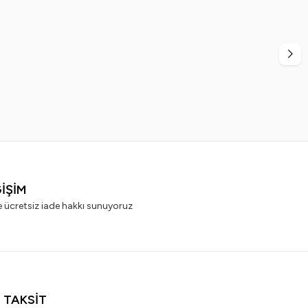
NIVEA
REBUL
ĞİŞİM
e ücretsiz iade hakkı sunuyoruz
I TAKSİT