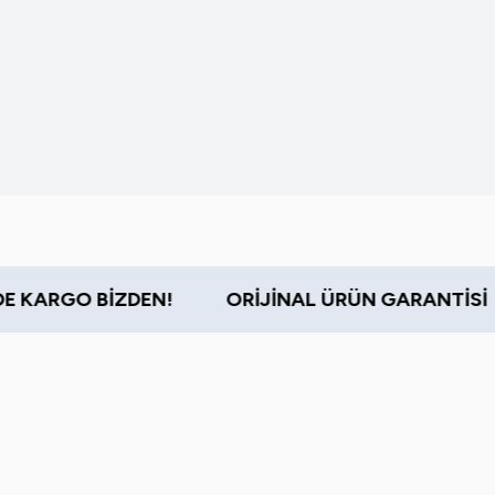
O BİZDEN!
ORİJİNAL ÜRÜN GARANTİSİ
TÜ
KADIN DEODORANT &
AĞDA 
ROLL-ON ÜRÜNLERİ
ÜRÜNL
Keşfet
Keşfet