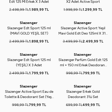
Edt 125 Ml Erkek X 3 Adet
X2 Adet Active Sport
2.498,99
TL
1.989,99
TL
1.998,99
TL
1.299,99
TL
Slazenger
Slazenger
%
24
%
29
Slazenger Edt Sport 125 ml
Slazenger Active Sport Yeşil
(MAVİ GOLD YEŞİL SET)
Mavi Gold Edt Deo 125ml X 3'lü
Set
2.499,99
TL
1.898,99
TL
3.499,99
TL
2.499,99
TL
Slazenger
Slazenger
%
28
%
20
Slazenger Edt Sport 125 ml
Slazenger Parfüm Gold Edt 125
(YEŞİL) X 3 Adet
ml + 150 ml Erkek Deodorant
Set
2.499,99
TL
1.799,99
TL
998,99
TL
799,99
TL
Slazenger
Slazenger
%
20
%
29
Slazenger Active Sport Eau de
Slazenger Erkek Gold
Toilette & Deodorant Set (Yeşil,
Deodorant 3'lü Set
125+150 ml)
998,99
TL
799,99
TL
699,99
TL
499,99
TL