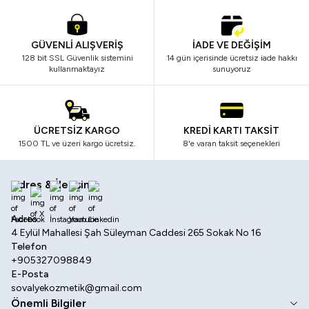
GÜVENLİ ALIŞVERİŞ
İADE VE DEĞİŞİM
128 bit SSL Güvenlik sistemini
14 gün içerisinde ücretsiz iade hakkı
kullanmaktayız
sunuyoruz
ÜCRETSİZ KARGO
KREDİ KARTI TAKSİT
1500 TL ve üzeri kargo ücretsiz.
8'e varan taksit seçenekleri
Adres & İletişim
Facebook
X
İnstagram
Youtube
Linkedin
Adres
4 Eylül Mahallesi Şah Süleyman Caddesi 265 Sokak No 16
Telefon
+905327098849
E-Posta
sovalyekozmetik@gmail.com
Önemli Bilgiler