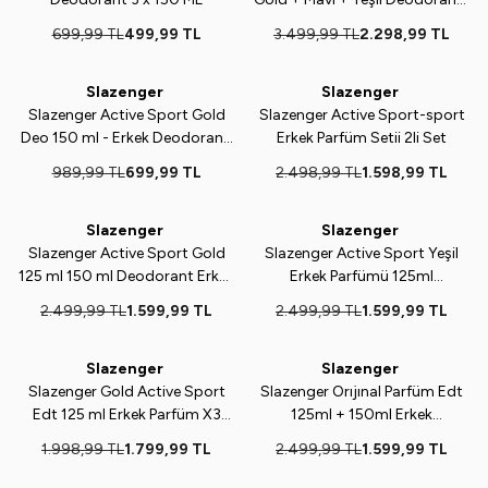
Parfüm -
699,99
TL
499,99
TL
3.499,99
TL
2.298,99
TL
SLAZENGERKARMASET
Slazenger
Slazenger
%
29
%
36
Slazenger Active Sport Gold
Slazenger Active Sport-sport
Deo 150 ml - Erkek Deodorantı
Erkek Parfüm Setii 2li Set
X 4 Adet
989,99
TL
699,99
TL
2.498,99
TL
1.598,99
TL
Slazenger
Slazenger
%
36
%
36
Slazenger Active Sport Gold
Slazenger Active Sport Yeşil
125 ml 150 ml Deodorant Erkek
Erkek Parfümü 125ml
Parfümü X2 Adet
Deodorant 150ml Set X 2 Adet
2.499,99
TL
1.599,99
TL
2.499,99
TL
1.599,99
TL
Slazenger
Slazenger
%
10
%
36
Slazenger Gold Active Sport
Slazenger Orıjınal Parfüm Edt
Edt 125 ml Erkek Parfüm X3
125ml + 150ml Erkek
Adet
Deodorant Mavi Set + Caldion
1.998,99
TL
1.799,99
TL
2.499,99
TL
1.599,99
TL
Erkek Parfüm Seti