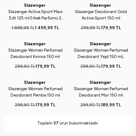
Slazenger
Slazenger
%
21
Yeni
%
40
Slazenger Active Sport Mavi
Slazenger Deodorant Gold
Edt 125 ml Erkek Parfümü 2
Active Sport 150 ml
Adet Parfüm 1 Deo Seti
1.898,99
TL
1.499,99
TL
299,99
TL
179,99
TL
Slazenger
Slazenger
Yeni
%
40
Yeni
%
40
Slazenger Women Perfumed
Slazenger Women Perfumed
Deodorant Kırmızı 150 ml
Deodorant Yeşil 150 mL
299,90
TL
179,99
TL
299,90
TL
179,99
TL
Slazenger
Slazenger
Yeni
%
40
Yeni
%
37
Slazenger Women Perfumed
Slazenger Women Perfumed
Deodorant Pembe 150 ml
Deodorant Mor 150 ml
299,90
TL
179,99
TL
299,90
TL
189,99
TL
Toplam
37
ürün bulunmaktadır.