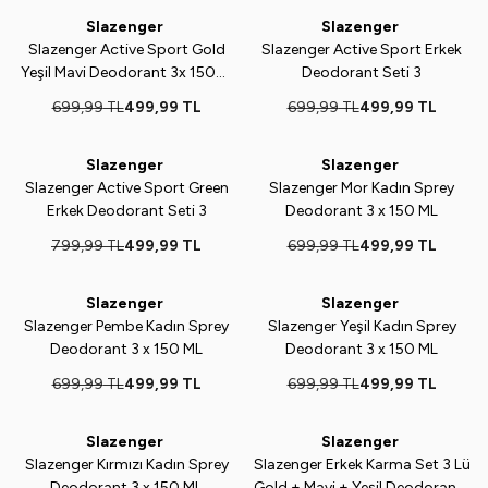
Slazenger
Slazenger
%
29
%
29
Slazenger Active Sport Gold
Slazenger Active Sport Erkek
Yeşil Mavi Deodorant 3x 150ml
Deodorant Seti 3
Set
699,99
TL
499,99
TL
699,99
TL
499,99
TL
Slazenger
Slazenger
%
38
%
29
Slazenger Active Sport Green
Slazenger Mor Kadın Sprey
Erkek Deodorant Seti 3
Deodorant 3 x 150 ML
799,99
TL
499,99
TL
699,99
TL
499,99
TL
Slazenger
Slazenger
%
29
%
29
Slazenger Pembe Kadın Sprey
Slazenger Yeşil Kadın Sprey
Deodorant 3 x 150 ML
Deodorant 3 x 150 ML
699,99
TL
499,99
TL
699,99
TL
499,99
TL
Slazenger
Slazenger
%
29
%
34
Slazenger Kırmızı Kadın Sprey
Slazenger Erkek Karma Set 3 Lü
Deodorant 3 x 150 ML
Gold + Mavi + Yeşil Deodorant-