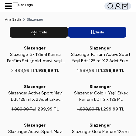
Hesabım
Sepetim
Ara
Ana Sayfa
Slazenger
Filtrele
Sırala
Slazenger
Slazenger
%
20
%
35
Slazenger 3x 125ml Karma
Slazenger Parfüm Active Sport
Parfüm Seti (gold-mavi-yeşil)
Yeşil Edt 125 ml X 2 Adet Erkek
Active Sport
Parfüm
2.498,99
TL
1.989,99
TL
1.989,99
TL
1.299,99
TL
Slazenger
Slazenger
%
31
%
32
Slazenger Active Sport Mavi
Slazenger Gold + Yeşil Erkek
Edt 125 ml X 2 Adet Erkek
Parfüm EDT 2 x 125 ML
Parfüm
1.889,99
TL
1.299,99
TL
1.898,99
TL
1.299,99
TL
Slazenger
Slazenger
%
20
%
35
Slazenger Active Sport Mavi
Slazenger Gold Parfüm 125 ml