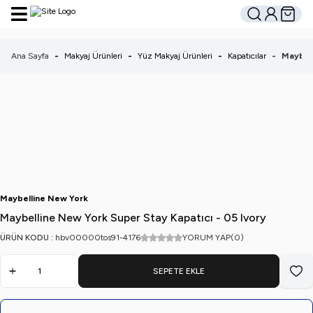
Hesabım
Sepetim
Ara
Ana Sayfa
-
Makyaj Ürünleri
-
Yüz Makyaj Ürünleri
-
Kapatıcılar
-
Maybell
Maybelline New York
Maybelline New York Super Stay Kapatıcı - 05 Ivory
ÜRÜN KODU :
hbv00000tos91-4176
YORUM YAP
(0)
SEPETE EKLE
Favo