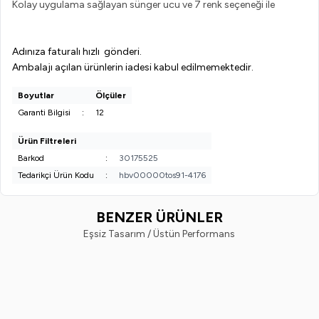
Adınıza faturalı hızlı gönderi.
Ambalajı açılan ürünlerin iadesi kabul edilmemektedir.
Boyutlar
Ölçüler
Garanti Bilgisi
:
12
Ürün Filtreleri
Barkod
:
30175525
Tedarikçi Ürün Kodu
:
hbv00000tos91-4176
BENZER ÜRÜNLER
Eşsiz Tasarım / Üstün Performans
Gabrini
MAYBELLINE
Yeni
Gabrini Kapatıcı - Concealer 04
Maybelline New York Instant An
8696814063243
Age Eraser Kapatıcı, 02 Nude, 6