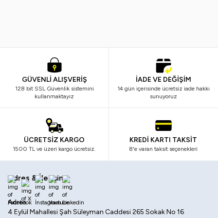
ml
399,99
TL
699,99
TL
GÜVENLİ ALIŞVERİŞ
İADE VE DEĞİŞİM
128 bit SSL Güvenlik sistemini
14 gün içerisinde ücretsiz iade hakkı
kullanmaktayız
sunuyoruz
ÜCRETSİZ KARGO
KREDİ KARTI TAKSİT
1500 TL ve üzeri kargo ücretsiz.
8'e varan taksit seçenekleri
Adres & İletişim
Facebook
X
İnstagram
Youtube
Linkedin
Adres
4 Eylül Mahallesi Şah Süleyman Caddesi 265 Sokak No 16