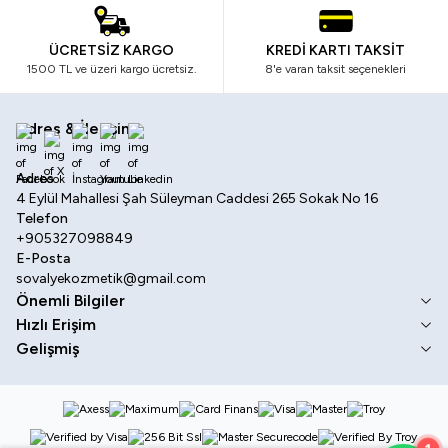
ÜCRETSİZ KARGO
KREDİ KARTI TAKSİT
1500 TL ve üzeri kargo ücretsiz.
8'e varan taksit seçenekleri
Adres & İletişim
Facebook
X
İnstagram
Youtube
Linkedin
Adres
4 Eylül Mahallesi Şah Süleyman Caddesi 265 Sokak No 16
Telefon
+905327098849
E-Posta
sovalyekozmetik@gmail.com
Önemli Bilgiler
Hızlı Erişim
Gelişmiş