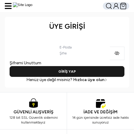
Hesabım
Sepetim
Ara
ÜYE GİRİŞİ
E-Posta
Şifre
Şifremi Unuttum
GİRİŞ YAP
Henüz üye değil misiniz?
Hızlıca üye olun
GÜVENLİ ALIŞVERİŞ
İADE VE DEĞİŞİM
128 bit SSL Güvenlik sistemini
14 gün içerisinde ücretsiz iade hakkı
kullanmaktayız
sunuyoruz