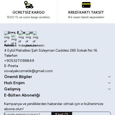
ÜCRETSİZ KARGO
KREDİ KARTI TAKSİT
1500 TL ve üzeri kargo ücretsiz.
8'e varan taksit seçenekleri
Adres & İletişim
Facebook
X
İnstagram
Youtube
Linkedin
Adres
4 Eylül Mahallesi Şah Süleyman Caddesi 265 Sokak No 16
Telefon
+905327098849
E-Posta
sovalyekozmetik@gmail.com
Önemli Bilgiler
Hızlı Erişim
Gelişmiş
E-Bülten Aboneliği
Kampanya ve yeniliklerden haberdar olmak için e-bültenimize
abone olun!
Kayıt Ol