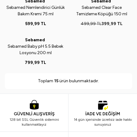
Sebamed
Sebamed
Yeni
Yeni
%
20
Sebamed Nemlendirici Günlük
Sebamed Clear Face
Bakım Kremi 75 ml
Temizleme Köpüğü 150 ml
599,99
TL
499,99
TL
399,99
TL
ükendi
Sebamed
Yeni
Sebamed Baby pH 5.5 Bebek
Losyonu 200 ml
799,99
TL
Toplam
15
ürün bulunmaktadır.
GÜVENLİ ALIŞVERİŞ
İADE VE DEĞİŞİM
128 bit SSL Güvenlik sistemini
14 gün içerisinde ücretsiz iade hakkı
kullanmaktayız
sunuyoruz