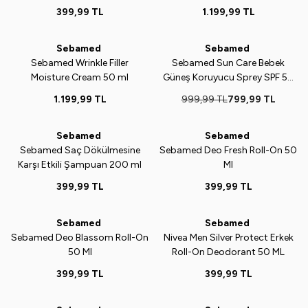
İçerikli Koruyucu Önleyici Bebek
ml
399,99
TL
1.199,99
TL
Pişik Kremi 50 ml
Sebamed
Sebamed
Yeni
Yeni
%
20
Sebamed Wrinkle Filler
Sebamed Sun Care Bebek
Moisture Cream 50 ml
Güneş Koruyucu Sprey SPF 50
(200 ml)
1.199,99
TL
999,99
TL
799,99
TL
ükendi
Tükendi
Sebamed
Sebamed
Yeni
Yeni
Sebamed Saç Dökülmesine
Sebamed Deo Fresh Roll-On 50
Karşı Etkili Şampuan 200 ml
Ml
399,99
TL
399,99
TL
ükendi
Tükendi
Sebamed
Sebamed
Yeni
Yeni
Sebamed Deo Blassom Roll-On
Nivea Men Silver Protect Erkek
50 Ml
Roll-On Deodorant 50 ML
399,99
TL
399,99
TL
ükendi
Tükendi