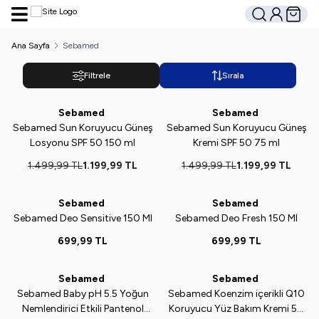
Hesabım
Sepetim
Ara
Ana Sayfa
Sebamed
Filtrele
Sırala
Sebamed
Sebamed
Yeni
%
20
Yeni
%
20
Sebamed Sun Koruyucu Güneş
Sebamed Sun Koruyucu Güneş
Losyonu SPF 50 150 ml
Kremi SPF 50 75 ml
1.499,99
TL
1.199,99
TL
1.499,99
TL
1.199,99
TL
Sebamed
Sebamed
Yeni
Yeni
Sebamed Deo Sensitive 150 Ml
Sebamed Deo Fresh 150 Ml
699,99
TL
699,99
TL
Sebamed
Sebamed
Yeni
Yeni
Sebamed Baby pH 5.5 Yoğun
Sebamed Koenzim içerikli Q10
Nemlendirici Etkili Pantenol
Koruyucu Yüz Bakım Kremi 50