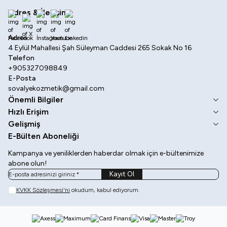
Adres & İletişim
Facebook
X
İnstagram
Youtube
Linkedin
Adres
4 Eylül Mahallesi Şah Süleyman Caddesi 265 Sokak No 16
Telefon
+905327098849
E-Posta
sovalyekozmetik@gmail.com
Önemli Bilgiler
Hızlı Erişim
Gelişmiş
E-Bülten Aboneliği
Kampanya ve yeniliklerden haberdar olmak için e-bültenimize
abone olun!
Kayıt Ol
KVKK Sözleşmesi'ni
okudum, kabul ediyorum.