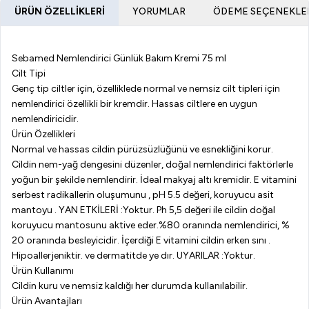
ÜRÜN ÖZELLIKLERI
YORUMLAR
ÖDEME SEÇENEKLE
Sebamed Nemlendirici Günlük Bakım Kremi 75 ml
Cilt Tipi
Genç tip ciltler için, özelliklede normal ve nemsiz cilt tipleri için
nemlendirici özellikli bir kremdir. Hassas ciltlere en uygun
nemlendiricidir.
Ürün Özellikleri
Normal ve hassas cildin pürüzsüzlüğünü ve esnekliğini korur.
Cildin nem-yağ dengesini düzenler, doğal nemlendirici faktörlerle
yoğun bir şekilde nemlendirir. İdeal makyaj altı kremidir. E vitamini
serbest radikallerin oluşumunu , pH 5.5 değeri, koruyucu asit
mantoyu . YAN ETKİLERİ :Yoktur. Ph 5,5 değeri ile cildin doğal
koruyucu mantosunu aktive eder.%80 oranında nemlendirici, %
20 oranında besleyicidir. İçerdiği E vitamini cildin erken sını .
Hipoallerjeniktir. ve dermatitde ye dır. UYARILAR :Yoktur.
Ürün Kullanımı
Cildin kuru ve nemsiz kaldığı her durumda kullanılabilir.
Ürün Avantajları