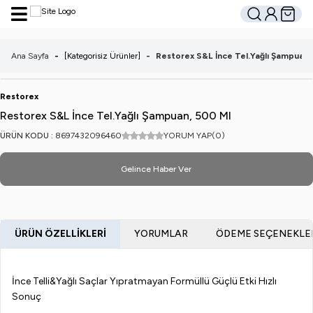
Hesabım
Sepetim
Ara
Ana Sayfa
-
[Kategorisiz Ürünler]
-
Restorex S&L İnce Tel.Yağlı Şampuan,
Restorex
Restorex S&L İnce Tel.Yağlı Şampuan, 500 Ml
ÜRÜN KODU :
8697432096460
YORUM YAP
(0)
Gelince Haber Ver
ÜRÜN ÖZELLIKLERI
YORUMLAR
ÖDEME SEÇENEKLE
İnce Telli&Yağlı Saçlar Yıpratmayan Formüllü Güçlü Etki Hızlı
Sonuç