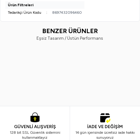
Ürün Filtreleri
Tedarikçi Ürün Kodu
:
8697432096460
BENZER ÜRÜNLER
Eşsiz Tasarım / Üstün Performans
Vi-Vet
Vindex
%
38
%
40
Vi-Vet Sir El Ağdası Siyah 2 x 500
Vindex Tüy Toplayıcı 60'lı x 2 Ad
ML
799,99
TL
499,99
TL
299,99
TL
179,99
TL
GÜVENLİ ALIŞVERİŞ
İADE VE DEĞİŞİM
128 bit SSL Güvenlik sistemini
14 gün içerisinde ücretsiz iade hakkı
kullanmaktayız
sunuyoruz