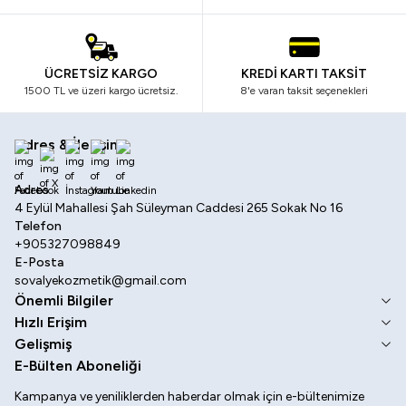
ÜCRETSİZ KARGO
KREDİ KARTI TAKSİT
1500 TL ve üzeri kargo ücretsiz.
8'e varan taksit seçenekleri
Adres & İletişim
Facebook
X
İnstagram
Youtube
Linkedin
Adres
4 Eylül Mahallesi Şah Süleyman Caddesi 265 Sokak No 16
Telefon
+905327098849
E-Posta
sovalyekozmetik@gmail.com
Önemli Bilgiler
Hızlı Erişim
Gelişmiş
E-Bülten Aboneliği
Kampanya ve yeniliklerden haberdar olmak için e-bültenimize