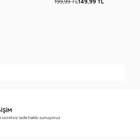
199,99
TL
149,99
TL
ĞİŞİM
e ücretsiz iade hakkı sunuyoruz