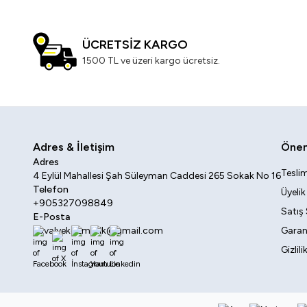
ÜCRETSİZ KARGO
1500 TL ve üzeri kargo ücretsiz.
Adres & İletişim
Öneml
Adres
Teslim
4 Eylül Mahallesi Şah Süleyman Caddesi 265 Sokak No 16
Telefon
Üyeli
+905327098849
Satış
E-Posta
sovalyekozmetik@gmail.com
Garant
Gizlil
Facebook
X
İnstagram
Youtube
Linkedin