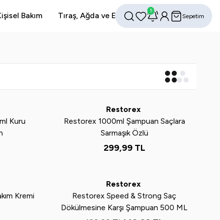
5
işisel Bakım
Tıraş, Ağda ve Epilasyon
Avantajlı Setler
Sepetim
Favorilerim
Hesabım
Ara
Yeni
Restorex
ml Kuru
Restorex 1000ml Şampuan Saçlara
n
Sarmaşık Özlü
299,99
TL
Tükendi
Yeni
%
25
Restorex
akım Kremi
Restorex Speed & Strong Saç
Dökülmesine Karşı Şampuan 500 ML