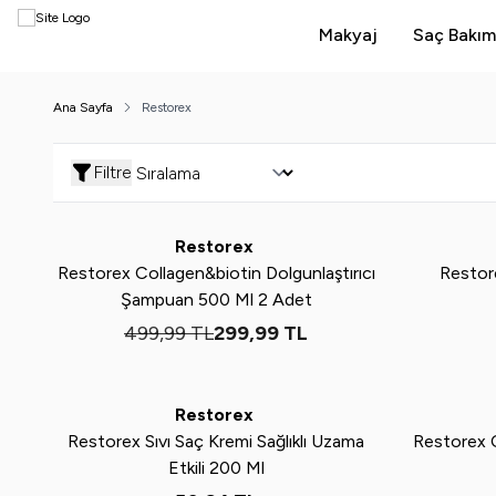
Makyaj
Saç Bakım
Ana Sayfa
Restorex
Filtre
%
40
Yeni
Restorex
Restorex Collagen&biotin Dolgunlaştırıcı
Restor
Şampuan 500 Ml 2 Adet
499,99
TL
299,99
TL
Tükendi
Tükendi
Yeni
Yeni
Restorex
Restorex Sıvı Saç Kremi Sağlıklı Uzama
Restorex C
Etkili 200 Ml