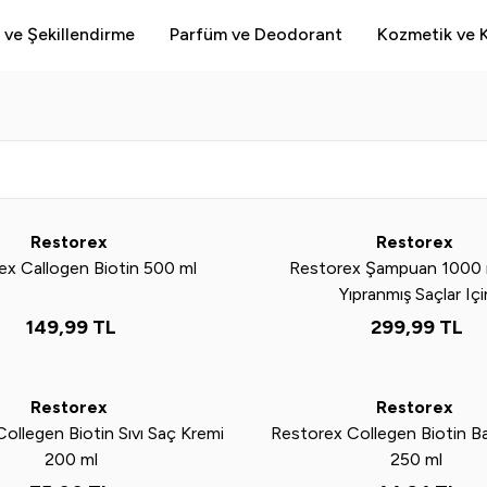
 ve Şekillendirme
Parfüm ve Deodorant
Kozmetik ve K
Yeni
Restorex
Restorex
ex Callogen Biotin 500 ml
Restorex Şampuan 1000 
Yıpranmış Saçlar Içi
149,99
TL
299,99
TL
Tükendi
Yeni
Restorex
Restorex
ollegen Biotin Sıvı Saç Kremi
Restorex Collegen Biotin B
200 ml
250 ml