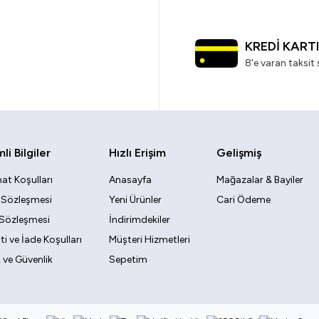
KREDİ KART
8'e varan taksit 
i Bilgiler
Hızlı Erişim
Gelişmiş
at Koşulları
Anasayfa
Mağazalar & Bayiler
k Sözleşmesi
Yeni Ürünler
Cari Ödeme
 Sözleşmesi
İndirimdekiler
i ve İade Koşulları
Müşteri Hizmetleri
ik ve Güvenlik
Sepetim