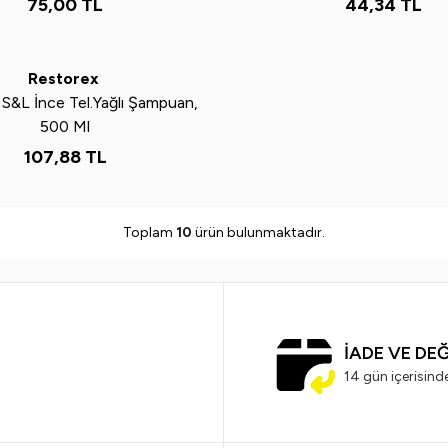
75,00
TL
44,34
TL
Restorex
S&L İnce Tel.Yağlı Şampuan,
500 Ml
107,88
TL
Toplam
10
ürün bulunmaktadır.
İADE VE DE
14 gün içerisind