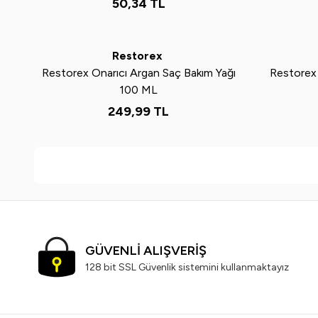
50,34
TL
Tükendi
Tükendi
Yeni
Yeni
Restorex
Restorex Onarıcı Argan Saç Bakım Yağı
Restorex 
100 ML
249,99
TL
GÜVENLİ ALIŞVERİŞ
128 bit SSL Güvenlik sistemini kullanmaktayız