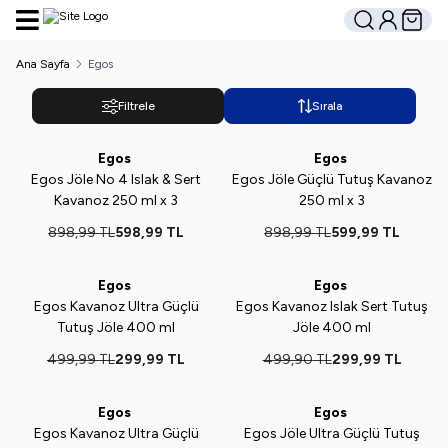
Hesabım
Sepetim
Ara
Ana Sayfa
Egos
Filtrele
Sırala
Egos
Egos
%
33
%
33
Egos Jöle No 4 Islak & Sert
Egos Jöle Güçlü Tutuş Kavanoz
Kavanoz 250 ml x 3
250 ml x 3
898,99
TL
598,99
TL
898,99
TL
599,99
TL
Egos
Egos
Yeni
%
40
Yeni
%
40
Egos Kavanoz Ultra Güçlü
Egos Kavanoz Islak Sert Tutuş
Tutuş Jöle 400 ml
Jöle 400 ml
499,99
TL
299,99
TL
499,90
TL
299,99
TL
Egos
Egos
Yeni
%
33
Yeni
%
20
Egos Kavanoz Ultra Güçlü
Egos Jöle Ultra Güçlü Tutuş