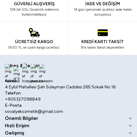
GÜVENLİ ALIŞVERİŞ
İADE VE DEĞİŞİM
128 bit SSL Güvenlik sistemini
14 gün içerisinde ücretsiz iade hakkı
kullanmaktayız
sunuyoruz
ÜCRETSİZ KARGO
KREDİ KARTI TAKSİT
1500 TL ve üzeri kargo ücretsiz.
8'e varan taksit seçenekleri
Adres & İletişim
Facebook
X
İnstagram
Youtube
Linkedin
Adres
4 Eylül Mahallesi Şah Süleyman Caddesi 265 Sokak No 16
Telefon
+905327098849
E-Posta
sovalyekozmetik@gmail.com
Önemli Bilgiler
Hızlı Erişim
Gelişmiş