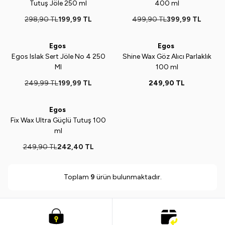
Tutuş Jöle 250 ml
400 ml
298,90
TL
199,99
TL
499,90
TL
399,99
TL
Tükendi
Egos
Egos
Yeni
%
20
Yeni
Egos Islak Sert Jöle No 4 250
Shine Wax Göz Alıcı Parlaklık
Ml
100 ml
249,99
TL
199,99
TL
249,90
TL
ükendi
Egos
Yeni
%
3
Fix Wax Ultra Güçlü Tutuş 100
ml
249,90
TL
242,40
TL
Toplam
9
ürün bulunmaktadır.