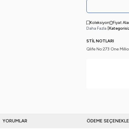
Koleksiyon
Fiyat Al
Daha Fazla
[Kategorisi
STİL NOTLARI
Qlife No:273 One Milli
YORUMLAR
ÖDEME SEÇENEKLE