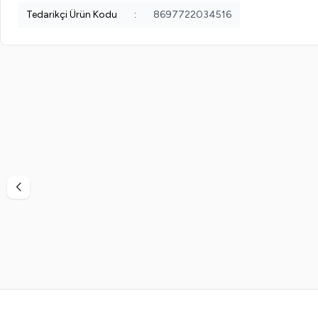
Tedarikçi Ürün Kodu
:
8697722034516
%
38
%
40
Vi-Vet
Vi-Vet Sir El Ağdası Siyah 2 x 500 ML
Vinde
799,99
TL
499,99
TL