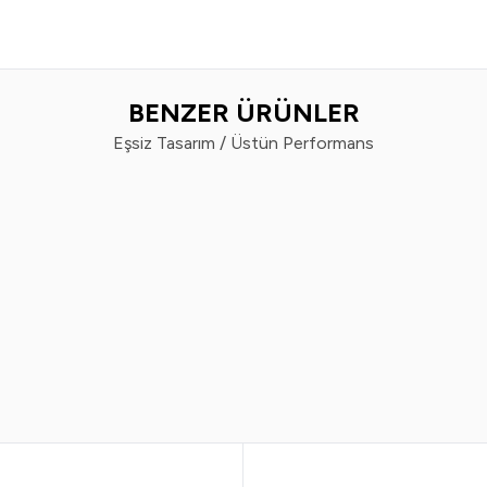
BENZER ÜRÜNLER
Eşsiz Tasarım / Üstün Performans
%
50
Vindex
Vin
x Tüy Toplayıcı 60'lı x 2 Adet
Vindex Tüy Toplayı
299,99
TL
179,99
TL
799,99
TL
3