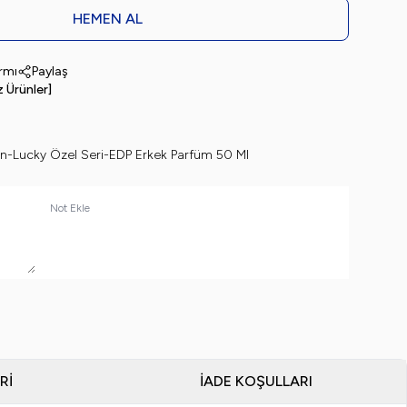
HEMEN AL
armı
Paylaş
z Ürünler]
on-Lucky Özel Seri-EDP Erkek Parfüm 50 Ml
Not Ekle
RI
İADE KOŞULLARI