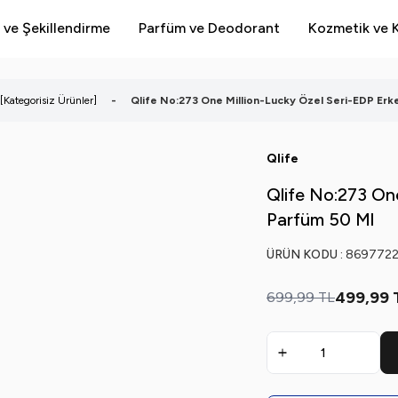
 ve Şekillendirme
Parfüm ve Deodorant
Kozmetik ve K
[Kategorisiz Ürünler]
-
Qlife No:273 One Million-Lucky Özel Seri-EDP Erk
Qlife
Qlife No:273 On
Parfüm 50 Ml
ÜRÜN KODU :
869772
499,99
699,99
TL