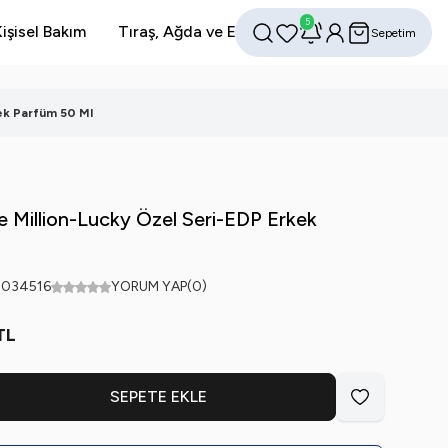
5
işisel Bakım
Tıraş, Ağda ve Epilasyon
Avantajlı Setler
Sepetim
Favorilerim
Hesabım
Ara
ek Parfüm 50 Ml
e Million-Lucky Özel Seri-EDP Erkek
2034516
YORUM YAP
(0)
TL
SEPETE EKLE
Favoriye Ekle