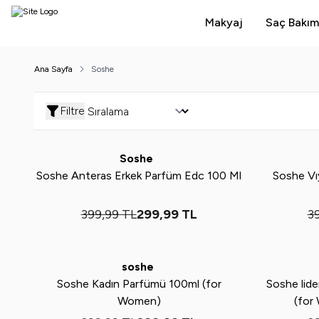
Makyaj
Saç Bakım
Ana Sayfa
Soshe
Filtre
Yeni
%
25
Yeni
%
25
Soshe
Soshe Anteras Erkek Parfüm Edc 100 Ml
Soshe Vı
399,99
TL
299,99
TL
3
Yeni
%
25
Yeni
%
25
soshe
Soshe Kadın Parfümü 100ml (for
Soshe lid
Women)
(for