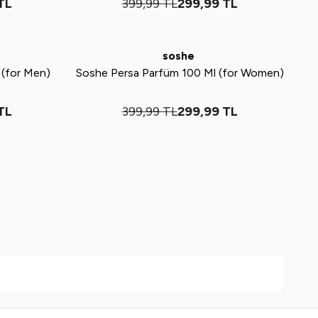
TL
399,99
TL
299,99
TL
Tükendi
Yeni
%
25
soshe
 (for Men)
Soshe Persa Parfüm 100 Ml (for Women)
TL
399,99
TL
299,99
TL