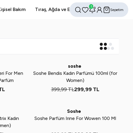
5
işisel Bakım
Tıraş, Ağda ve Epilasyon
Avantajlı Setler
Sepetim
Favorilerim
Hesabım
Ara
Yeni
%
25
soshe
eri For Men
Soshe Bendis Kadın Parfümü 100ml (for
 Parfüm
Women)
TL
399,99
TL
299,99
TL
Yeni
%
25
Soshe
rix Kadın
Soshe Parfüm Irıne For Wowen 100 Ml
omen)