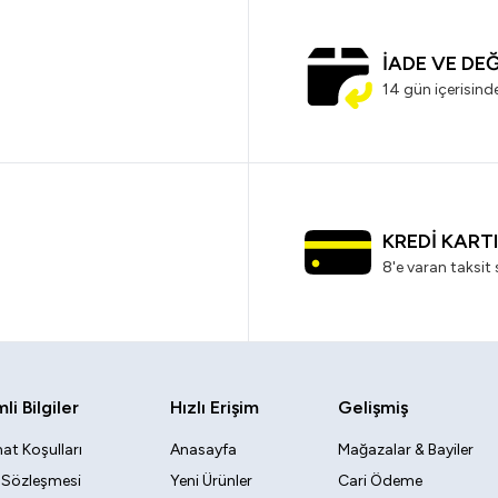
İADE VE DE
14 gün içerisind
KREDİ KART
8'e varan taksit 
i Bilgiler
Hızlı Erişim
Gelişmiş
at Koşulları
Anasayfa
Mağazalar & Bayiler
k Sözleşmesi
Yeni Ürünler
Cari Ödeme