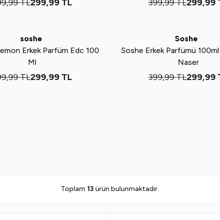
99,99
TL
299,99
TL
399,99
TL
299,99
Tükendi
Yeni
%
25
soshe
Soshe
remon Erkek Parfüm Edc 100
Soshe Erkek Parfümü 100ml
Ml
Naser
99,99
TL
299,99
TL
399,99
TL
299,99
Toplam
13
ürün bulunmaktadır.