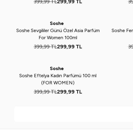
399,99
TL
299,99
TL
3
Tükendi
Yeni
%
25
Yeni
%
25
Soshe
Soshe Sevgililer Günü Özel Asia Parfüm
Soshe Fe
For Women 100ml
399,99
TL
299,99
TL
3
Tükendi
Yeni
%
25
Soshe
Soshe Eftelya Kadın Parfümü 100 ml
(FOR WOMEN)
399,99
TL
299,99
TL