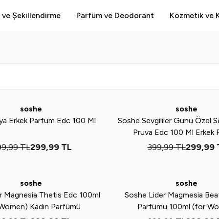
 ve Şekillendirme
Parfüm ve Deodorant
Kozmetik ve K
Yeni
%
25
soshe
soshe
ya Erkek Parfüm Edc 100 Ml
Soshe Sevgililer Günü Özel S
Pruva Edc 100 Ml Erkek
99,99
TL
299,99
TL
399,99
TL
299,99
Yeni
%
25
soshe
soshe
er Magnesia Thetis Edc 100ml
Soshe Lider Magmesia Beat
 Women) Kadın Parfümü
Parfümü 100ml (for W