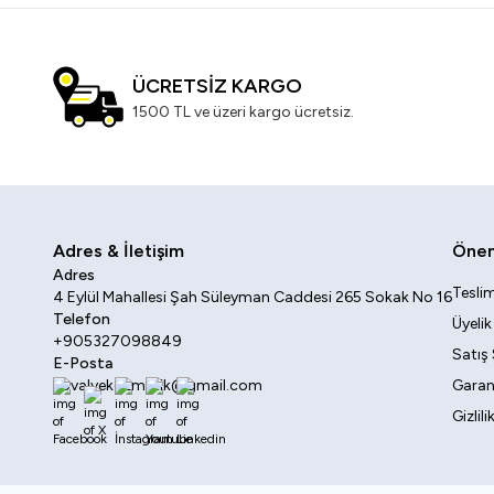
ÜCRETSİZ KARGO
1500 TL ve üzeri kargo ücretsiz.
Adres & İletişim
Öneml
Adres
Teslim
4 Eylül Mahallesi Şah Süleyman Caddesi 265 Sokak No 16
Telefon
Üyeli
+905327098849
Satış
E-Posta
sovalyekozmetik@gmail.com
Garant
Gizlil
Facebook
X
İnstagram
Youtube
Linkedin