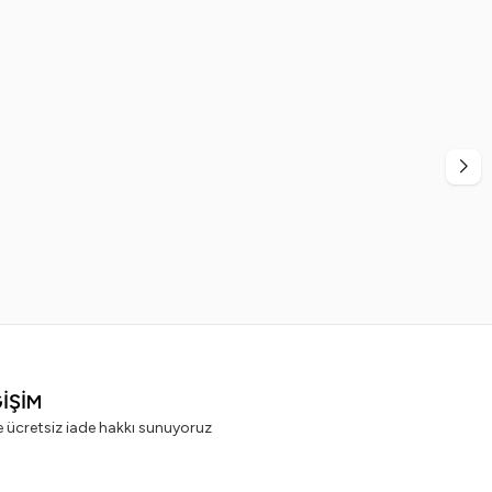
%
20
dex
Ege Sir
cı 60'lı x 5 Adet
Ege Sir Azulen Kalıp Ağda 400 ml
99,99
TL
499,99
TL
399,99
TL
ĞİŞİM
e ücretsiz iade hakkı sunuyoruz