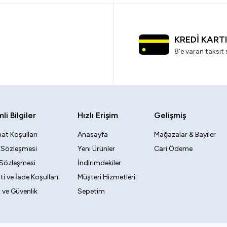
KREDİ KART
8'e varan taksit 
i Bilgiler
Hızlı Erişim
Gelişmiş
at Koşulları
Anasayfa
Mağazalar & Bayiler
k Sözleşmesi
Yeni Ürünler
Cari Ödeme
 Sözleşmesi
İndirimdekiler
i ve İade Koşulları
Müşteri Hizmetleri
ik ve Güvenlik
Sepetim