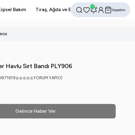
5
işisel Bakım
Tıraş, Ağda ve Epilasyon
Avantajlı Setler
Sepetim
Favorilerim
Hesabım
Ara
Y906
er Havlu Sırt Bandı PLY906
0871619
YORUM YAP
(0)
Gelince Haber Ver