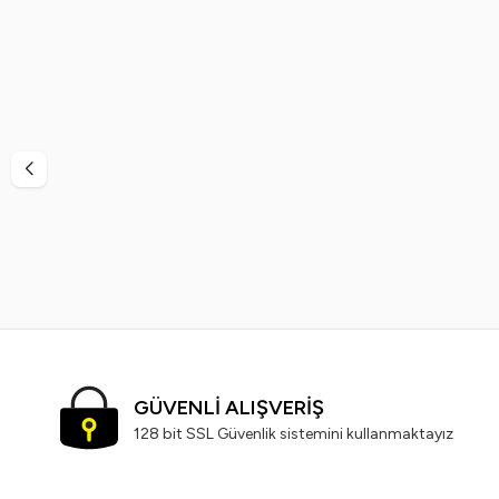
%
38
%
40
Vi-Vet
Vi-Vet Sir El Ağdası Siyah 2 x 500 ML
Vinde
799,99
TL
499,99
TL
GÜVENLİ ALIŞVERİŞ
128 bit SSL Güvenlik sistemini kullanmaktayız