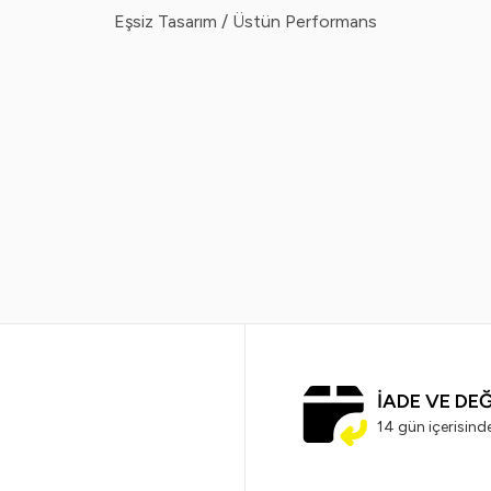
Eşsiz Tasarım / Üstün Performans
%
50
Vindex
Vin
x Tüy Toplayıcı 60'lı x 2 Adet
Vindex Tüy Toplayı
299,99
TL
179,99
TL
799,99
TL
3
İADE VE DE
14 gün içerisind