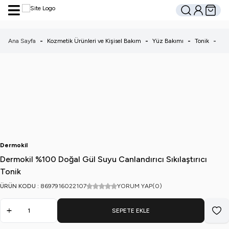
Hesabım
Sepetim
Ara
Ana Sayfa
-
Kozmetik Ürünleri ve Kişisel Bakım
-
Yüz Bakımı
-
Tonik
-
De
Dermokil
Dermokil %100 Doğal Gül Suyu Canlandırıcı Sıkılaştırıcı
Tonik
ÜRÜN KODU :
8697916022107
YORUM YAP
(0)
SEPETE EKLE
Favo