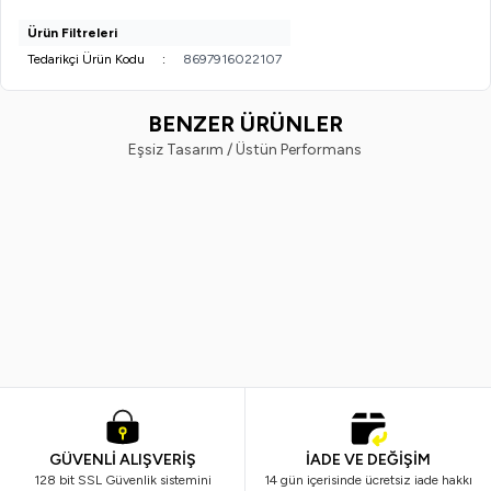
Ürün Filtreleri
Tedarikçi Ürün Kodu
:
8697916022107
BENZER ÜRÜNLER
Eşsiz Tasarım / Üstün Performans
Ostwint
TRISTAX
Yeni
%
33
Yeni
%
33
Ostwint Yüz Temizleme Toniği 200
Trıstax Yüz Temizleme Toniği
ml.
250ml
299,99
TL
199,99
TL
299,99
TL
199,90
TL
GÜVENLİ ALIŞVERİŞ
İADE VE DEĞİŞİM
128 bit SSL Güvenlik sistemini
14 gün içerisinde ücretsiz iade hakkı