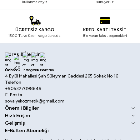
kullanmaktayız
sunuyoruz
ÜCRETSİZ KARGO
KREDİ KARTI TAKSİT
1500 TL ve üzeri kargo ücretsiz.
8'e varan taksit seçenekleri
Adres & İletişim
Facebook
X
İnstagram
Youtube
Linkedin
Adres
4 Eylül Mahallesi Şah Süleyman Caddesi 265 Sokak No 16
Telefon
+905327098849
E-Posta
sovalyekozmetik@gmail.com
Önemli Bilgiler
Hızlı Erişim
Gelişmiş
E-Bülten Aboneliği