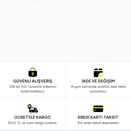
Rose
Maybelline New York
%
40
%
20
Rose Rosemaskara Sky
Maybelline New York Volum'
Hıgh*24rm-2274
Express Rocket Ekstra Siyah
Maskara & Micellar Makyaj
499,99
TL
299,99
TL
999,99
TL
799,99
TL
Temizleme Suyu
GÜVENLİ ALIŞVERİŞ
İADE VE DEĞİŞİM
128 bit SSL Güvenlik sistemini
14 gün içerisinde ücretsiz iade hakkı
kullanmaktayız
sunuyoruz
ÜCRETSİZ KARGO
KREDİ KARTI TAKSİT
1500 TL ve üzeri kargo ücretsiz.
8'e varan taksit seçenekleri