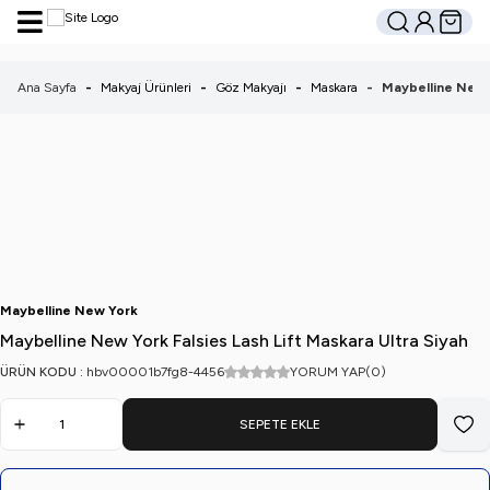
Hesabım
Sepetim
Ara
Ana Sayfa
-
Makyaj Ürünleri
-
Göz Makyajı
-
Maskara
-
Maybelline New Y
Maybelline New York
Maybelline New York Falsies Lash Lift Maskara Ultra Siyah
ÜRÜN KODU :
hbv00001b7fg8-4456
YORUM YAP
(0)
SEPETE EKLE
Favo