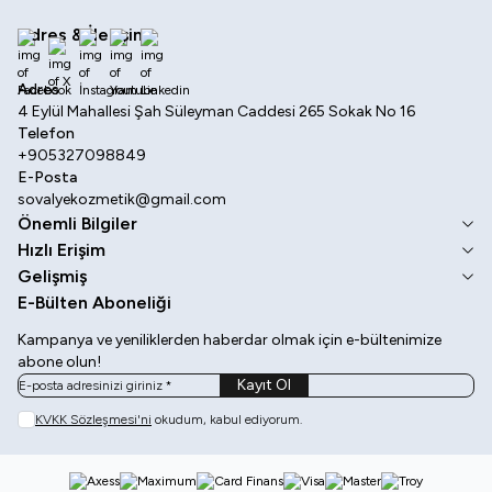
Adres & İletişim
Facebook
X
İnstagram
Youtube
Linkedin
Adres
4 Eylül Mahallesi Şah Süleyman Caddesi 265 Sokak No 16
Telefon
+905327098849
E-Posta
sovalyekozmetik@gmail.com
Önemli Bilgiler
Hızlı Erişim
Gelişmiş
E-Bülten Aboneliği
Kampanya ve yeniliklerden haberdar olmak için e-bültenimize
abone olun!
Kayıt Ol
KVKK Sözleşmesi'ni
okudum, kabul ediyorum.