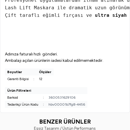
Profesyonel uygulamalardan ilham alınarak ü
Lash Lift Maskara ile dramatik uzun görünüm
Çift taraflı eğimli fırçası ve 
ultra siyah
 
Adınıza faturalı hızlı gönderi.
Ambalajı açılan ürünlerin iadesi kabul edilmemektedir.
Boyutlar
Ölçüler
Garanti Bilgisi
:
12
Ürün Filtreleri
Barkod
:
3600531629106
Tedarikçi Ürün Kodu
:
hbv00001b7fg8-4456
BENZER ÜRÜNLER
Eşsiz Tasarım / Üstün Performans