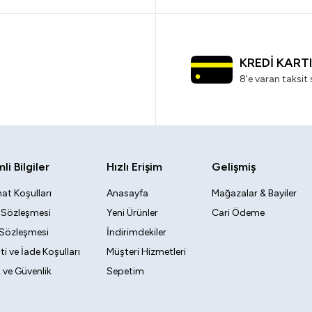
KREDİ KART
8'e varan taksit 
i Bilgiler
Hızlı Erişim
Gelişmiş
at Koşulları
Anasayfa
Mağazalar & Bayiler
k Sözleşmesi
Yeni Ürünler
Cari Ödeme
 Sözleşmesi
İndirimdekiler
i ve İade Koşulları
Müşteri Hizmetleri
ik ve Güvenlik
Sepetim