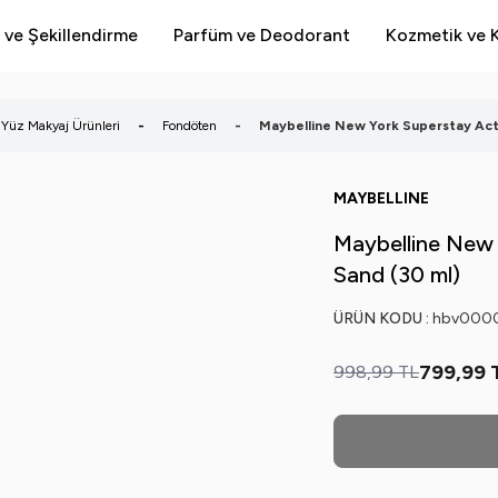
 ve Şekillendirme
Parfüm ve Deodorant
Kozmetik ve K
Yüz Makyaj Ürünleri
-
Fondöten
-
Maybelline New York Superstay Act
MAYBELLINE
Maybelline New
Sand (30 ml)
ÜRÜN KODU :
hbv000
799,99
998,99
TL