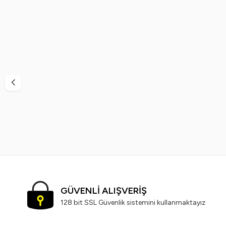
%
50
%
57
Pretty Beauty
Pretty Beauty High Cover Yüksek Kapatıcı
Pretty Be
Etkili Porselen Fondöten No:3
Etkili
599,99
TL
299,99
TL
GÜVENLİ ALIŞVERİŞ
128 bit SSL Güvenlik sistemini kullanmaktayız