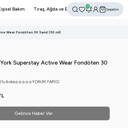
5
işisel Bakım
Tıraş, Ağda ve Epilasyon
Avantajlı Setler
Sepetim
Favorilerim
Hesabım
Ara
ive Wear Fondöten 30 Sand (30 ml)
 York Superstay Active Wear Fondöten 30
01c4oke
YORUM YAP
(0)
TL
Gelince Haber Ver