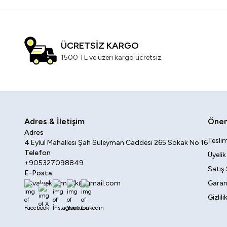
ÜCRETSİZ KARGO
1500 TL ve üzeri kargo ücretsiz.
Adres & İletişim
Öneml
Adres
Teslim
4 Eylül Mahallesi Şah Süleyman Caddesi 265 Sokak No 16
Telefon
Üyeli
+905327098849
Satış
E-Posta
sovalyekozmetik@gmail.com
Garant
Gizlil
Facebook
X
İnstagram
Youtube
Linkedin