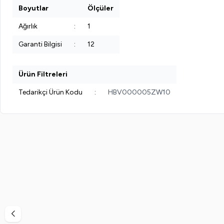
Boyutlar
Ölçüler
Ağırlık
:
1
Garanti Bilgisi
:
12
Ürün Filtreleri
Tedarikçi Ürün Kodu
:
HBV000005ZW10
%
38
%
40
Vi-Vet
Vi-Vet Sir El Ağdası Siyah 2 x 500 ML
Vinde