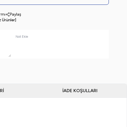
armı
Paylaş
z Ürünler]
Not Ekle
RI
İADE KOŞULLARI