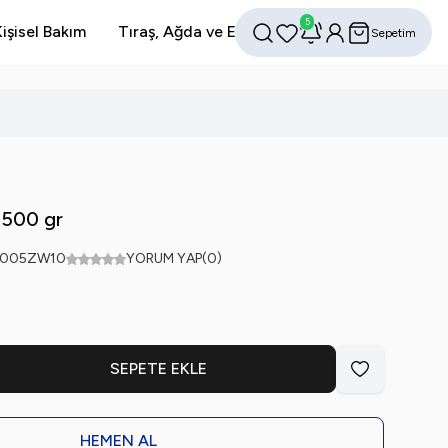
5
işisel Bakım
Tıraş, Ağda ve Epilasyon
Avantajlı Setler
Sepetim
Favorilerim
Hesabım
Ara
 500 gr
005ZW10
YORUM YAP
(0)
SEPETE EKLE
Favoriye Ekle
HEMEN AL