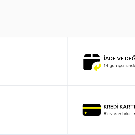
299,99
TL
179,99
TL
799,99
TL
3
İADE VE DE
14 gün içerisind
KREDİ KART
8'e varan taksit 