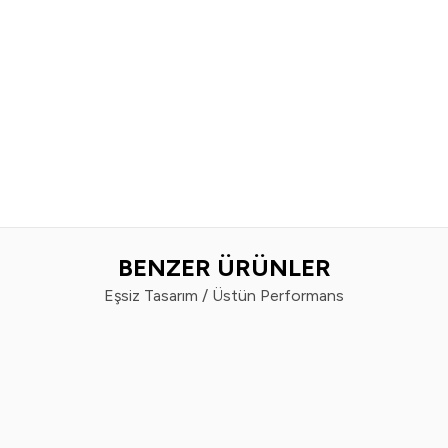
BENZER ÜRÜNLER
Eşsiz Tasarım / Üstün Performans
%
50
Vindex
Vin
x Tüy Toplayıcı 60'lı x 2 Adet
Vindex Tüy Toplayı