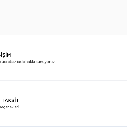
99,99
TL
499,99
TL
399,99
TL
ĞİŞİM
e ücretsiz iade hakkı sunuyoruz
I TAKSİT
seçenekleri