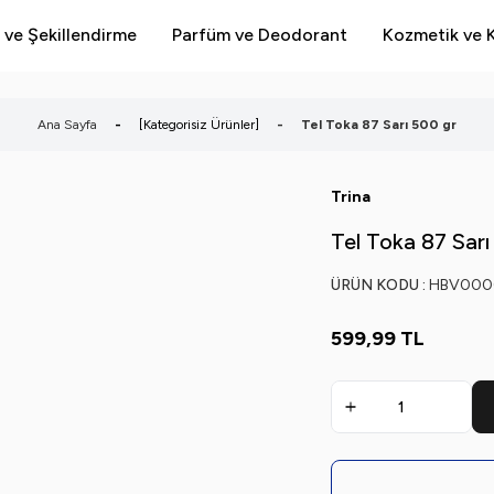
 ve Şekillendirme
Parfüm ve Deodorant
Kozmetik ve K
Ana Sayfa
-
[Kategorisiz Ürünler]
-
Tel Toka 87 Sarı 500 gr
Trina
Tel Toka 87 Sarı
ÜRÜN KODU :
HBV000
599,99
TL