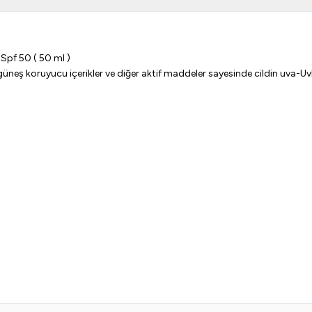
Spf 50 ( 50 ml )
 güneş koruyucu içerikler ve diğer aktif maddeler sayesinde cildin uva-U