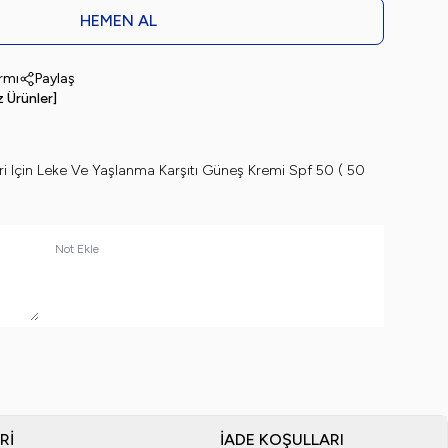
HEMEN AL
armı
Paylaş
z Ürünler]
ri Için Leke Ve Yaşlanma Karşıtı Güneş Kremi Spf 50 ( 50
Not Ekle
RI
İADE KOŞULLARI