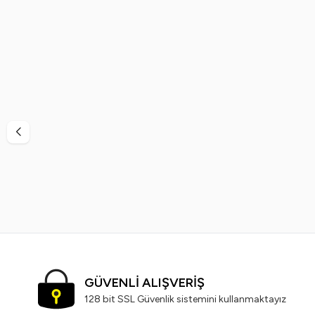
%
38
%
40
Vi-Vet
Vi-Vet Sir El Ağdası Siyah 2 x 500 ML
Vinde
799,99
TL
499,99
TL
GÜVENLİ ALIŞVERİŞ
128 bit SSL Güvenlik sistemini kullanmaktayız