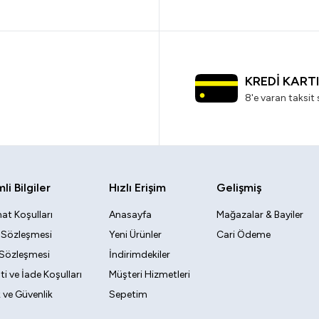
KREDİ KART
8'e varan taksit 
i Bilgiler
Hızlı Erişim
Gelişmiş
at Koşulları
Anasayfa
Mağazalar & Bayiler
k Sözleşmesi
Yeni Ürünler
Cari Ödeme
 Sözleşmesi
İndirimdekiler
i ve İade Koşulları
Müşteri Hizmetleri
ik ve Güvenlik
Sepetim