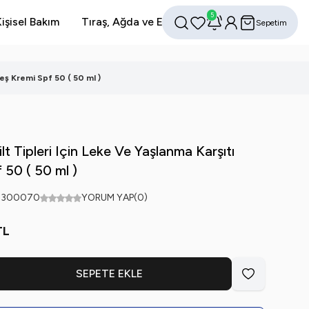
5
işisel Bakım
Tıraş, Ağda ve Epilasyon
Avantajlı Setler
Sepetim
Favorilerim
Hesabım
Ara
eş Kremi Spf 50 ( 50 ml )
 Tipleri Için Leke Ve Yaşlanma Karşıtı
 50 ( 50 ml )
2300070
YORUM YAP
(0)
TL
SEPETE EKLE
Favoriye Ekle