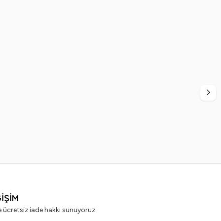
%
20
dex
Ege Sir
cı 60'lı x 5 Adet
Ege Sir Azulen Kalıp Ağda 400 ml
99,99
TL
499,99
TL
399,99
TL
ĞİŞİM
e ücretsiz iade hakkı sunuyoruz