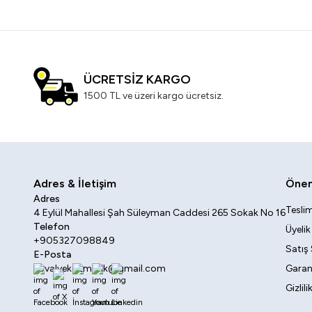
ÜCRETSİZ KARGO
1500 TL ve üzeri kargo ücretsiz.
Adres & İletişim
Öneml
Adres
Teslim
4 Eylül Mahallesi Şah Süleyman Caddesi 265 Sokak No 16
Telefon
Üyeli
+905327098849
Satış
E-Posta
sovalyekozmetik@gmail.com
Garant
Gizlil
Facebook
X
İnstagram
Youtube
Linkedin