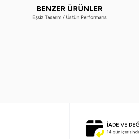
BENZER ÜRÜNLER
Eşsiz Tasarım / Üstün Performans
%
50
Vindex
Vin
x Tüy Toplayıcı 60'lı x 2 Adet
Vindex Tüy Toplayı
299,99
TL
179,99
TL
799,99
TL
3
İADE VE DE
14 gün içerisind