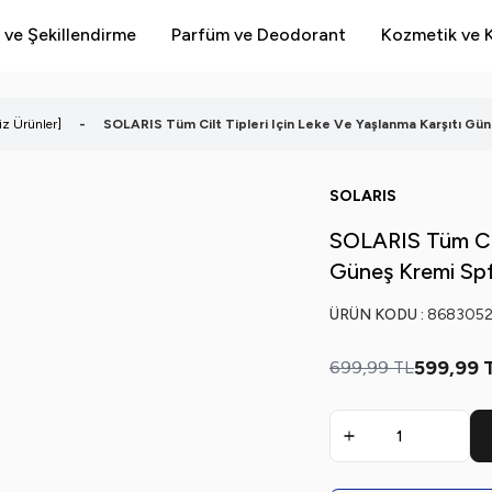
 ve Şekillendirme
Parfüm ve Deodorant
Kozmetik ve K
iz Ürünler]
-
SOLARIS Tüm Cilt Tipleri Için Leke Ve Yaşlanma Karşıtı Gün
SOLARIS
SOLARIS Tüm Cilt
Güneş Kremi Spf
ÜRÜN KODU :
868305
599,99
699,99
TL