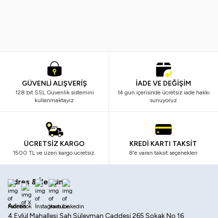
799,99
TL
499,99
TL
299,99
TL
179,99
TL
GÜVENLİ ALIŞVERİŞ
İADE VE DEĞİŞİM
128 bit SSL Güvenlik sistemini
14 gün içerisinde ücretsiz iade hakkı
kullanmaktayız
sunuyoruz
ÜCRETSİZ KARGO
KREDİ KARTI TAKSİT
1500 TL ve üzeri kargo ücretsiz.
8'e varan taksit seçenekleri
Adres & İletişim
Facebook
X
İnstagram
Youtube
Linkedin
Adres
4 Eylül Mahallesi Şah Süleyman Caddesi 265 Sokak No 16