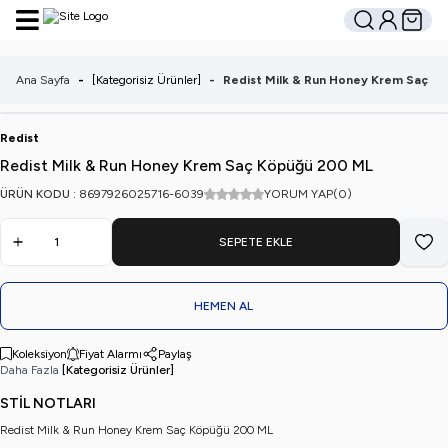
Hesabım
Sepetim
Ara
Ana Sayfa
-
[Kategorisiz Ürünler]
-
Redist Milk & Run Honey Krem Saç K
Redist
Redist Milk & Run Honey Krem Saç Köpüğü 200 ML
ÜRÜN KODU :
8697926025716-6039
YORUM YAP
(0)
SEPETE EKLE
Favo
HEMEN AL
Koleksiyon
Fiyat Alarmı
Paylaş
Daha Fazla
[Kategorisiz Ürünler]
STİL NOTLARI
Redist Milk & Run Honey Krem Saç Köpüğü 200 ML