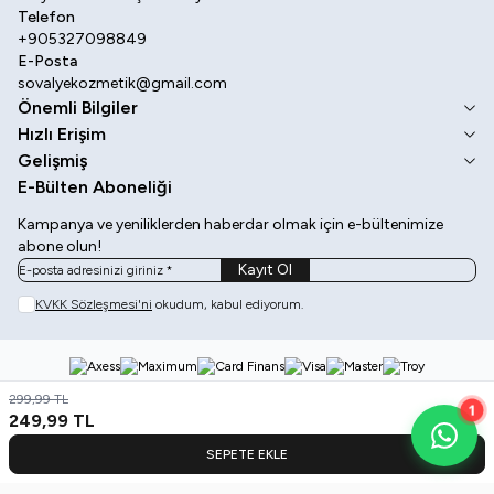
Telefon
+905327098849
E-Posta
sovalyekozmetik@gmail.com
Önemli Bilgiler
Hızlı Erişim
Gelişmiş
E-Bülten Aboneliği
Kampanya ve yeniliklerden haberdar olmak için e-bültenimize
abone olun!
Kayıt Ol
KVKK Sözleşmesi'ni
okudum, kabul ediyorum.
299,99
TL
1
249,99
TL
SEPETE EKLE
Kategoriler