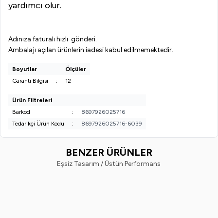
yardımcı olur.
Adınıza faturalı hızlı gönderi.
Ambalajı açılan ürünlerin iadesi kabul edilmemektedir.
Boyutlar
Ölçüler
Garanti Bilgisi
:
12
Ürün Filtreleri
Barkod
:
8697926025716
Tedarikçi Ürün Kodu
:
8697926025716-6039
BENZER ÜRÜNLER
Eşsiz Tasarım / Üstün Performans
Vi-Vet
Vindex
%
38
%
40
Vi-Vet Sir El Ağdası Siyah 2 x 500
Vindex Tüy Toplayıcı 60'lı x 2 Ad
ML