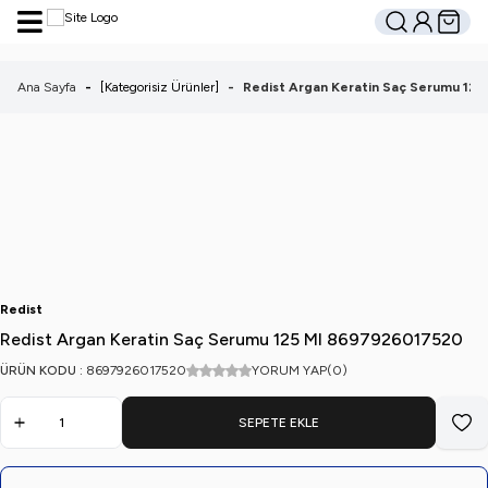
Hesabım
Sepetim
Ara
Ana Sayfa
-
[Kategorisiz Ürünler]
-
Redist Argan Keratin Saç Serumu 12
Redist
Redist Argan Keratin Saç Serumu 125 Ml 8697926017520
ÜRÜN KODU :
8697926017520
YORUM YAP
(0)
SEPETE EKLE
Favo