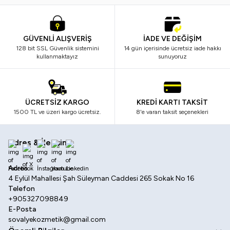
GÜVENLİ ALIŞVERİŞ
İADE VE DEĞİŞİM
128 bit SSL Güvenlik sistemini
14 gün içerisinde ücretsiz iade hakkı
kullanmaktayız
sunuyoruz
ÜCRETSİZ KARGO
KREDİ KARTI TAKSİT
1500 TL ve üzeri kargo ücretsiz.
8'e varan taksit seçenekleri
Adres & İletişim
Facebook
X
İnstagram
Youtube
Linkedin
Adres
4 Eylül Mahallesi Şah Süleyman Caddesi 265 Sokak No 16
Telefon
+905327098849
E-Posta
sovalyekozmetik@gmail.com