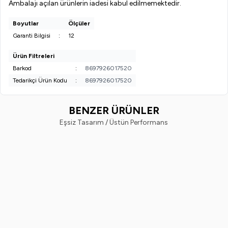
Ambalajı açılan ürünlerin iadesi kabul edilmemektedir.
Boyutlar
Ölçüler
Garanti Bilgisi
:
12
Ürün Filtreleri
Barkod
:
8697926017520
Tedarikçi Ürün Kodu
:
8697926017520
BENZER ÜRÜNLER
Eşsiz Tasarım / Üstün Performans
Vi-Vet
Vindex
%
38
%
40
Vi-Vet Sir El Ağdası Siyah 2 x 500
Vindex Tüy Toplayıcı 60'lı x 2 Ad
ML
799,99
TL
499,99
TL
299,99
TL
179,99
TL