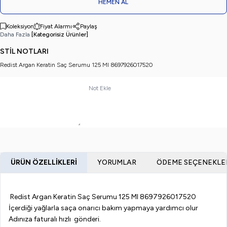
HEMEN AL
Koleksiyon
Fiyat Alarmı
Paylaş
Daha Fazla
[Kategorisiz Ürünler]
STİL NOTLARI
Redist Argan Keratin Saç Serumu 125 Ml 8697926017520
Not Ekle
ÜRÜN ÖZELLIKLERI
YORUMLAR
ÖDEME SEÇENEKLE
Redist Argan Keratin Saç Serumu 125 Ml 8697926017520
İçerdiği yağlarla saça onarıcı bakım yapmaya yardımcı olur
Adınıza faturalı hızlı gönderi.