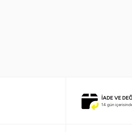
%
50
Vindex
Vin
x Tüy Toplayıcı 60'lı x 2 Adet
Vindex Tüy Toplayı
299,99
TL
179,99
TL
799,99
TL
3
İADE VE DE
14 gün içerisind