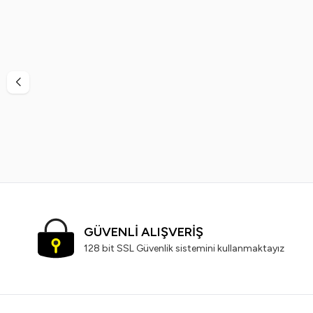
%
38
%
40
Vi-Vet
Vi-Vet Sir El Ağdası Siyah 2 x 500 ML
Vinde
799,99
TL
499,99
TL
GÜVENLİ ALIŞVERİŞ
128 bit SSL Güvenlik sistemini kullanmaktayız