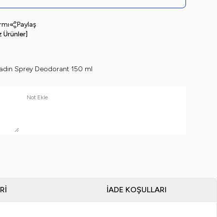
armı
Paylaş
z Ürünler]
Kadın Sprey Deodorant 150 ml
Not Ekle
RI
İADE KOŞULLARI