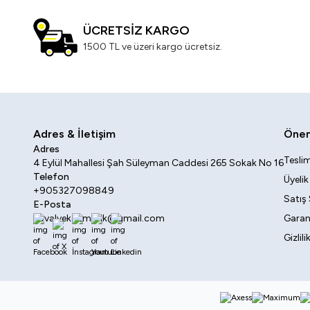
ÜCRETSİZ KARGO
1500 TL ve üzeri kargo ücretsiz.
Adres & İletişim
Öneml
Adres
Teslim
4 Eylül Mahallesi Şah Süleyman Caddesi 265 Sokak No 16
Telefon
Üyeli
+905327098849
Satış
E-Posta
sovalyekozmetik@gmail.com
Garant
Gizlil
Facebook
X
İnstagram
Youtube
Linkedin