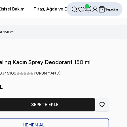
5
işisel Bakım
Tıraş, Ağda ve Epilasyon
Avantajlı Setler
Sepetim
Favorilerim
Hesabım
Ara
t 150 ml
ling Kadın Sprey Deodorant 150 ml
0345109
YORUM YAP
(0)
L
SEPETE EKLE
Favoriye Ekle
HEMEN AL