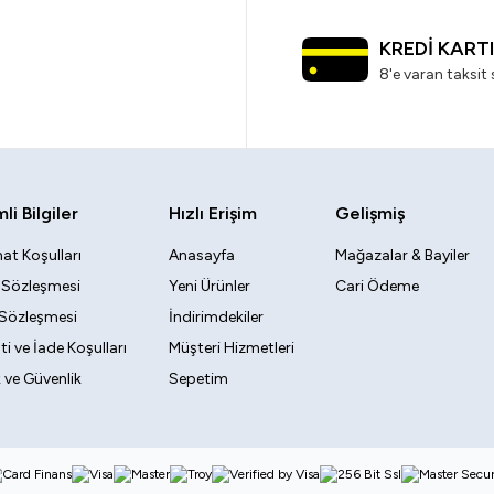
KREDİ KART
8'e varan taksit 
i Bilgiler
Hızlı Erişim
Gelişmiş
at Koşulları
Anasayfa
Mağazalar & Bayiler
k Sözleşmesi
Yeni Ürünler
Cari Ödeme
 Sözleşmesi
İndirimdekiler
i ve İade Koşulları
Müşteri Hizmetleri
ik ve Güvenlik
Sepetim