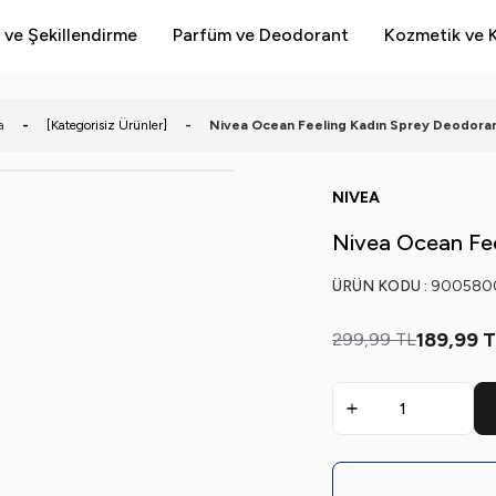
 ve Şekillendirme
Parfüm ve Deodorant
Kozmetik ve K
a
-
[Kategorisiz Ürünler]
-
Nivea Ocean Feeling Kadın Sprey Deodoran
NIVEA
Nivea Ocean Fee
ÜRÜN KODU :
900580
189,99
T
299,99
TL