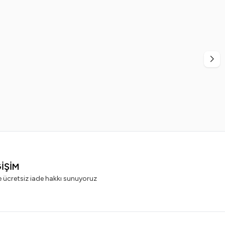
%
20
dex
Ege Sir
cı 60'lı x 5 Adet
Ege Sir Azulen Kalıp Ağda 400 ml
99,99
TL
499,99
TL
399,99
TL
ĞİŞİM
e ücretsiz iade hakkı sunuyoruz