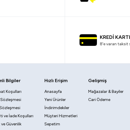
KREDİ KART
8'e varan taksit 
i Bilgiler
Hızlı Erişim
Gelişmiş
at Koşulları
Anasayfa
Mağazalar & Bayiler
k Sözleşmesi
Yeni Ürünler
Cari Ödeme
 Sözleşmesi
İndirimdekiler
i ve İade Koşulları
Müşteri Hizmetleri
ik ve Güvenlik
Sepetim