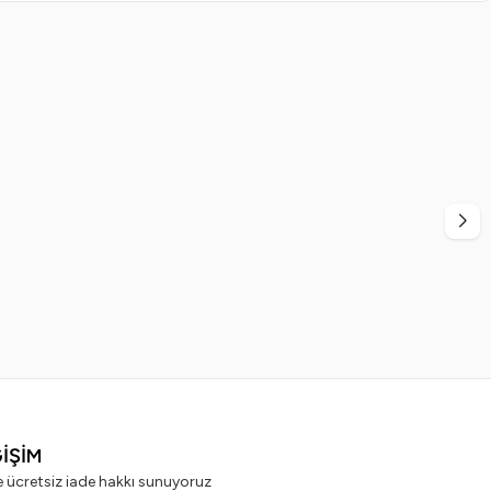
%
20
dex
Ege Sir
cı 60'lı x 5 Adet
Ege Sir Azulen Kalıp Ağda 400 ml
99,99
TL
499,99
TL
399,99
TL
ĞİŞİM
e ücretsiz iade hakkı sunuyoruz