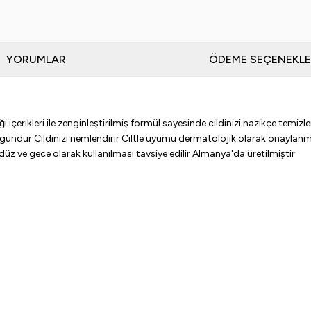
YORUMLAR
ÖDEME SEÇENEKLE
ği içerikleri ile zenginleştirilmiş formül sayesinde cildinizi nazikçe temizl
çin uygundur Cildinizi nemlendirir Ciltle uyumu dermatolojik olarak onay
üz ve gece olarak kullanılması tavsiye edilir Almanya'da üretilmiştir