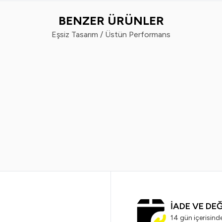
BENZER ÜRÜNLER
Eşsiz Tasarım / Üstün Performans
%
50
Vindex
Vin
x Tüy Toplayıcı 60'lı x 2 Adet
Vindex Tüy Toplayı
299,99
TL
179,99
TL
799,99
TL
3
İADE VE DE
14 gün içerisind