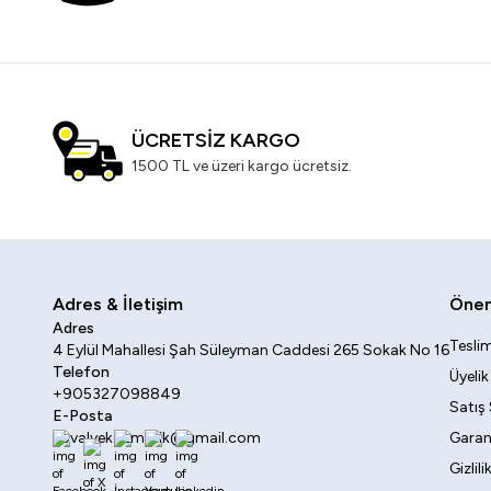
ÜCRETSİZ KARGO
1500 TL ve üzeri kargo ücretsiz.
Adres & İletişim
Öneml
Adres
Teslim
4 Eylül Mahallesi Şah Süleyman Caddesi 265 Sokak No 16
Telefon
Üyeli
+905327098849
Satış
E-Posta
sovalyekozmetik@gmail.com
Garant
Gizlil
Facebook
X
İnstagram
Youtube
Linkedin