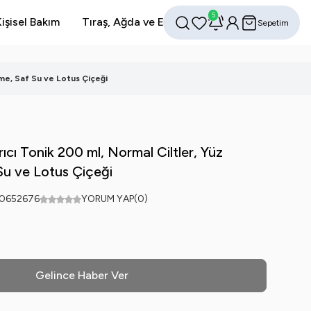
5
işisel Bakım
Tıraş, Ağda ve Epilasyon
Avantajlı Setler
Sepetim
Favorilerim
Hesabım
Ara
me, Saf Su ve Lotus Çiçeği
cı Tonik 200 ml, Normal Ciltler, Yüz
Su ve Lotus Çiçeği
0652676
YORUM YAP
(0)
Gelince Haber Ver