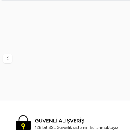
%
38
%
40
Vi-Vet
Vi-Vet Sir El Ağdası Siyah 2 x 500 ML
Vinde
799,99
TL
499,99
TL
GÜVENLİ ALIŞVERİŞ
128 bit SSL Güvenlik sistemini kullanmaktayız