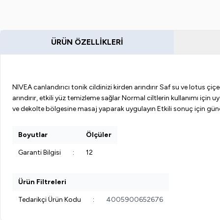
ÜRÜN ÖZELLIKLERI
NIVEA canlandırıcı tonik cildinizi kirden arındırır Saf su ve lotus çiçe
arındırır, etkili yüz temizleme sağlar Normal ciltlerin kullanımı i
ve dekolte bölgesine masaj yaparak uygulayın Etkili sonuç için günd
Boyutlar
Ölçüler
Garanti Bilgisi
:
12
Ürün Filtreleri
Tedarikçi Ürün Kodu
:
4005900652676