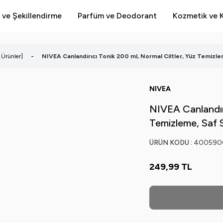
 ve Şekillendirme
Parfüm ve Deodorant
Kozmetik ve K
 Ürünler]
-
NIVEA Canlandırıcı Tonik 200 ml, Normal Ciltler, Yüz Temizle
NIVEA
NIVEA Canlandırı
Temizleme, Saf 
ÜRÜN KODU :
400590
249,99
TL