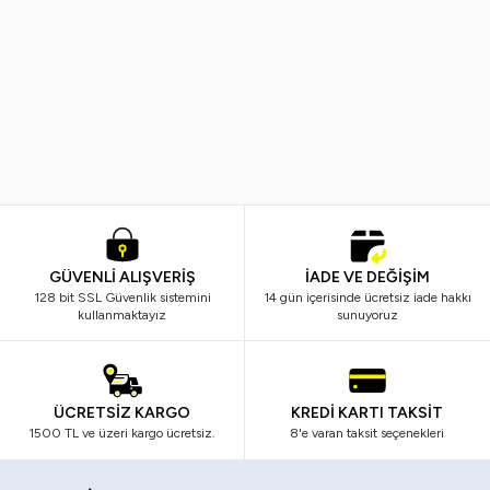
Ostwint
Nivea
Yeni
%
20
Yeni
%
33
Ostwint El Vücut Losyonu Shea
Nivea Body Q10 Sıkılaştırıcı Vüc
Yağlı 500ML.
Sütü 250 ml
249,99
TL
198,99
TL
599,99
TL
399,99
TL
GÜVENLİ ALIŞVERİŞ
İADE VE DEĞİŞİM
128 bit SSL Güvenlik sistemini
14 gün içerisinde ücretsiz iade hakkı
kullanmaktayız
sunuyoruz
ÜCRETSİZ KARGO
KREDİ KARTI TAKSİT
1500 TL ve üzeri kargo ücretsiz.
8'e varan taksit seçenekleri