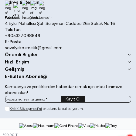
Adres & İletişim
Facebook
X
İnstagram
Youtube
Linkedin
Adres
4 Eylül Mahallesi Şah Süleyman Caddesi 265 Sokak No 16
Telefon
+905327098849
E-Posta
sovalyekozmetik@gmail.com
Önemli Bilgiler
Hızlı Erişim
Gelişmiş
E-Bülten Aboneliği
Kampanya ve yeniliklerden haberdar olmak için e-bültenimize
abone olun!
Kayıt Ol
KVKK Sözleşmesi'ni
okudum, kabul ediyorum.
399,90
TL