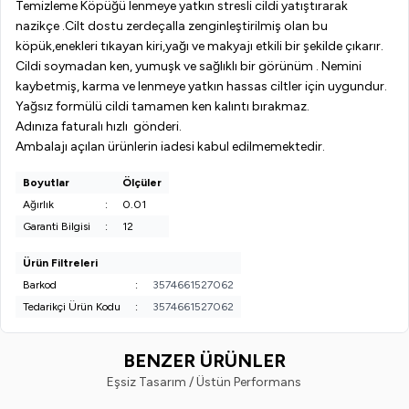
Temizleme Köpüğü lenmeye yatkın stresli cildi yatıştırarak
nazikçe .Cilt dostu zerdeçalla zenginleştirilmiş olan bu
köpük,enekleri tıkayan kiri,yağı ve makyajı etkili bir şekilde çıkarır.
Cildi soymadan ken, yumuşk ve sağlıklı bir görünüm . Nemini
kaybetmiş, karma ve lenmeye yatkın hassas ciltler için uygundur.
Yağsız formülü cildi tamamen ken kalıntı bırakmaz.
Adınıza faturalı hızlı gönderi.
Ambalajı açılan ürünlerin iadesi kabul edilmemektedir.
Boyutlar
Ölçüler
Ağırlık
:
0.01
Garanti Bilgisi
:
12
Ürün Filtreleri
Barkod
:
3574661527062
Tedarikçi Ürün Kodu
:
3574661527062
BENZER ÜRÜNLER
Eşsiz Tasarım / Üstün Performans