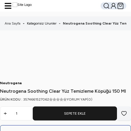
Hesabım
Sepetim
Ara
Ana Sayfa
-
Kategorisiz Urunler
-
Neutrogena Soothing Clear Yüz Temiz
Neutrogena
Neutrogena Soothing Clear Yüz Temizleme Köpüğü 150 Ml
ÜRÜN KODU :
3574661527062
YORUM YAP
(0)
SEPETE EKLE
Favo