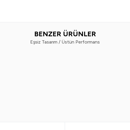
BENZER ÜRÜNLER
Eşsiz Tasarım / Üstün Performans
%
50
Vindex
Vin
x Tüy Toplayıcı 60'lı x 2 Adet
Vindex Tüy Toplayı
299,99
TL
179,99
TL
799,99
TL
3