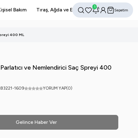
5
işisel Bakım
Tıraş, Ağda ve Epilasyon
Avantajlı Setler
Sepetim
Favorilerim
Hesabım
Ara
Spreyi 400 ML
 Parlatıcı ve Nemlendirici Saç Spreyi 400
83221-1609
YORUM YAP
(0)
Gelince Haber Ver