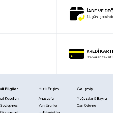
İADE VE DE
14 gün içerisind
KREDİ KART
8'e varan taksit 
i Bilgiler
Hızlı Erişim
Gelişmiş
at Koşulları
Anasayfa
Mağazalar & Bayiler
k Sözleşmesi
Yeni Ürünler
Cari Ödeme
 Sözleşmesi
İndirimdekiler