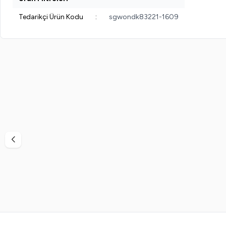
Tedarikçi Ürün Kodu
:
sgwondk83221-1609
%
38
%
40
Vi-Vet
Vi-Vet Sir El Ağdası Siyah 2 x 500 ML
Vinde
799,99
TL
499,99
TL