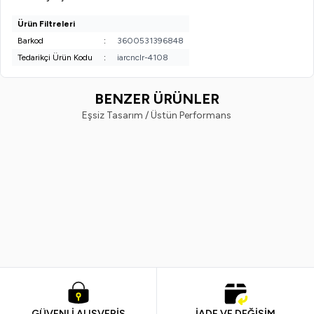
Ürün Filtreleri
Barkod
:
3600531396848
Tedarikçi Ürün Kodu
:
iarcnclr-4108
BENZER ÜRÜNLER
Eşsiz Tasarım / Üstün Performans
Gabrini
MAYBELLINE
Yeni
Gabrini Kapatıcı - Concealer 04
Maybelline New York Instant An
8696814063243
Age Eraser Kapatıcı, 02 Nude, 6
ml
399,99
TL
699,99
TL
GÜVENLİ ALIŞVERİŞ
İADE VE DEĞİŞİM