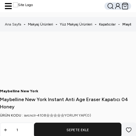
Hesabım
Sepetim
Ara
Ana Sayfa
-
Makyaj Ürünleri
-
Yüz Makyaj Ürünleri
-
Kapatıcılar
-
Maybell
Maybelline New York
Maybelline New York Instant Anti Age Eraser Kapatıcı 04
Honey
ÜRÜN KODU :
iarcnclr-4108
YORUM YAP
(0)
SEPETE EKLE
Favo