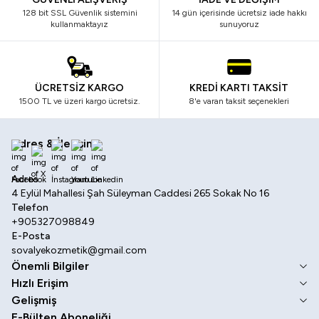
128 bit SSL Güvenlik sistemini
14 gün içerisinde ücretsiz iade hakkı
kullanmaktayız
sunuyoruz
ÜCRETSİZ KARGO
KREDİ KARTI TAKSİT
1500 TL ve üzeri kargo ücretsiz.
8'e varan taksit seçenekleri
Adres & İletişim
Facebook
X
İnstagram
Youtube
Linkedin
Adres
4 Eylül Mahallesi Şah Süleyman Caddesi 265 Sokak No 16
Telefon
+905327098849
E-Posta
sovalyekozmetik@gmail.com
Önemli Bilgiler
Hızlı Erişim
Gelişmiş
E-Bülten Aboneliği