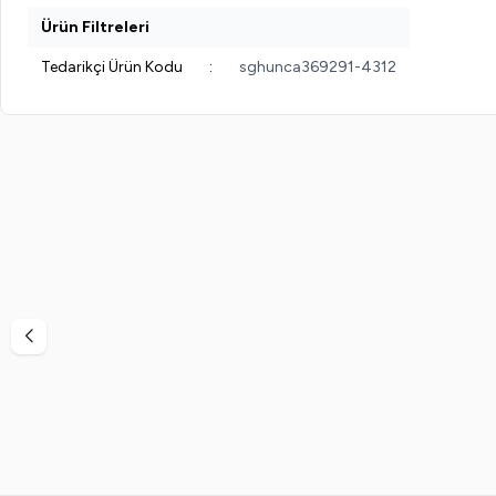
Ürün Filtreleri
Tedarikçi Ürün Kodu
:
sghunca369291-4312
%
38
%
40
Vi-Vet
Vi-Vet Sir El Ağdası Siyah 2 x 500 ML
Vinde
799,99
TL
499,99
TL