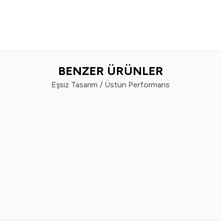
BENZER ÜRÜNLER
Eşsiz Tasarım / Üstün Performans
%
50
Vindex
Vin
x Tüy Toplayıcı 60'lı x 2 Adet
Vindex Tüy Toplayı
299,99
TL
179,99
TL
799,99
TL
3