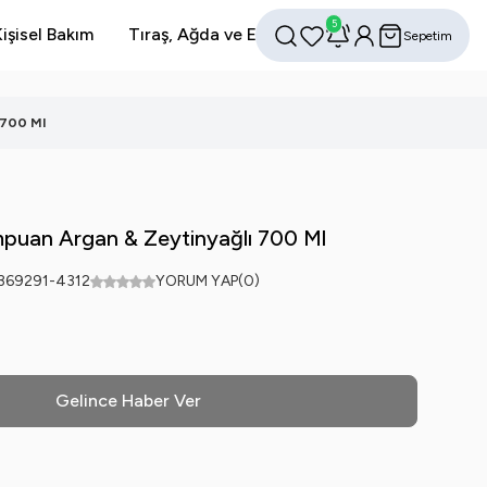
5
işisel Bakım
Tıraş, Ağda ve Epilasyon
Avantajlı Setler
Sepetim
Favorilerim
Hesabım
Ara
 700 Ml
puan Argan & Zeytinyağlı 700 Ml
369291-4312
YORUM YAP
(0)
Gelince Haber Ver