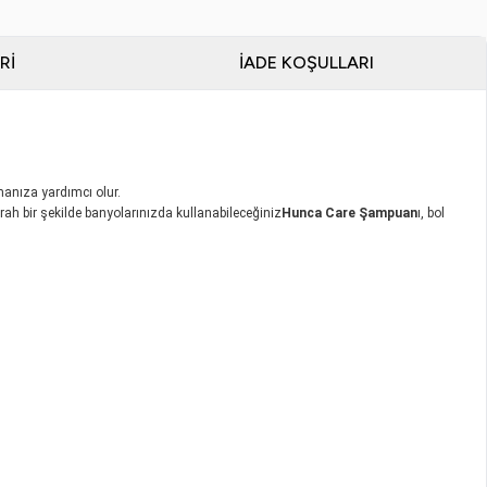
RI
İADE KOŞULLARI
manıza yardımcı olur.
ferah bir şekilde banyolarınızda kullanabileceğiniz
Hunca Care Şampuan
ı, bol