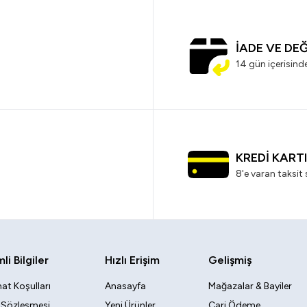
İADE VE DE
14 gün içerisind
KREDİ KART
8'e varan taksit 
i Bilgiler
Hızlı Erişim
Gelişmiş
at Koşulları
Anasayfa
Mağazalar & Bayiler
k Sözleşmesi
Yeni Ürünler
Cari Ödeme