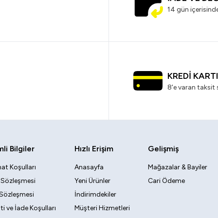
14 gün içerisind
KREDİ KART
8'e varan taksit 
i Bilgiler
Hızlı Erişim
Gelişmiş
at Koşulları
Anasayfa
Mağazalar & Bayiler
k Sözleşmesi
Yeni Ürünler
Cari Ödeme
 Sözleşmesi
İndirimdekiler
i ve İade Koşulları
Müşteri Hizmetleri