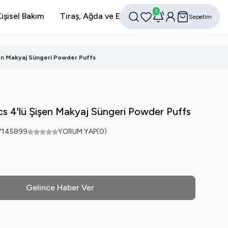
5
işisel Bakım
Tıraş, Ağda ve Epilasyon
Avantajlı Setler
Sepetim
Favorilerim
Hesabım
Ara
şen Makyaj Süngeri Powder Puffs
cs 4'lü Şişen Makyaj Süngeri Powder Puffs
7145899
YORUM YAP
(0)
L
Gelince Haber Ver