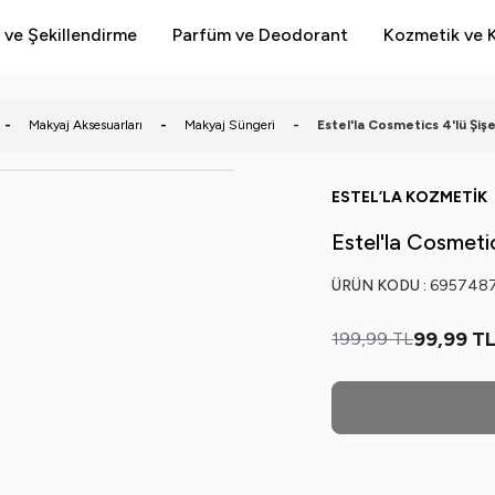
 ve Şekillendirme
Parfüm ve Deodorant
Kozmetik ve K
-
Makyaj Aksesuarları
-
Makyaj Süngeri
-
Estel'la Cosmetics 4'lü Şi
ESTEL’LA KOZMETİK
Estel'la Cosmeti
ÜRÜN KODU :
695748
99,99
T
199,99
TL