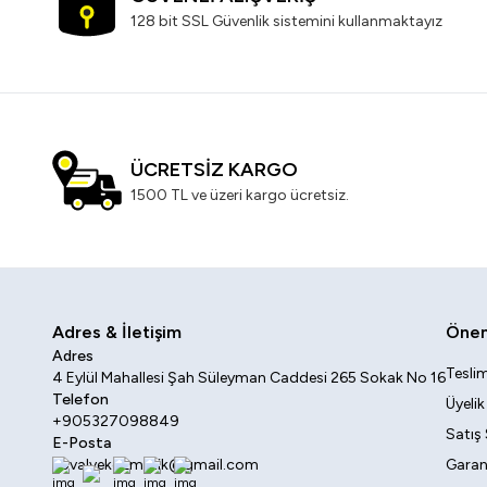
128 bit SSL Güvenlik sistemini kullanmaktayız
ÜCRETSİZ KARGO
1500 TL ve üzeri kargo ücretsiz.
Adres & İletişim
Öneml
Adres
Teslim
4 Eylül Mahallesi Şah Süleyman Caddesi 265 Sokak No 16
Telefon
Üyeli
+905327098849
Satış
E-Posta
sovalyekozmetik@gmail.com
Garant