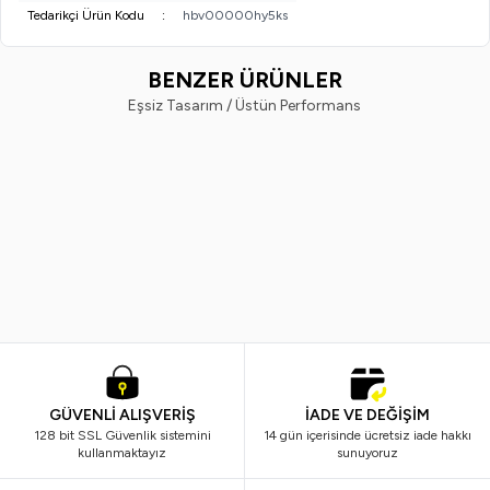
Tedarikçi Ürün Kodu
:
hbv00000hy5ks
BENZER ÜRÜNLER
Eşsiz Tasarım / Üstün Performans
Vi-Vet
Vindex
%
38
%
40
Vi-Vet Sir El Ağdası Siyah 2 x 500
Vindex Tüy Toplayıcı 60'lı x 2 Ad
ML
799,99
TL
499,99
TL
299,99
TL
179,99
TL
GÜVENLİ ALIŞVERİŞ
İADE VE DEĞİŞİM
128 bit SSL Güvenlik sistemini
14 gün içerisinde ücretsiz iade hakkı
kullanmaktayız
sunuyoruz