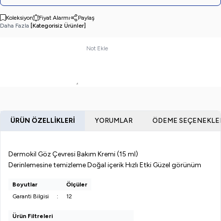
Koleksiyon
Fiyat Alarmı
Paylaş
Daha Fazla
[Kategorisiz Ürünler]
Not Ekle
ÜRÜN ÖZELLIKLERI
YORUMLAR
ÖDEME SEÇENEKLE
Dermokil Göz Çevresi Bakım Kremi (15 ml)
Derinlemesine temizleme Doğal içerik Hızlı Etki Güzel görünüm
Boyutlar
Ölçüler
Garanti Bilgisi
:
12
Ürün Filtreleri