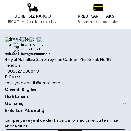
ÜCRETSİZ KARGO
KREDİ KARTI TAKSİT
1500 TL ve üzeri kargo ücretsiz.
8'e varan taksit seçenekleri
Adres & İletişim
Facebook
X
İnstagram
Youtube
Linkedin
Adres
4 Eylül Mahallesi Şah Süleyman Caddesi 265 Sokak No 16
Telefon
+905327098849
E-Posta
sovalyekozmetik@gmail.com
Önemli Bilgiler
Hızlı Erişim
Gelişmiş
E-Bülten Aboneliği
Kampanya ve yeniliklerden haberdar olmak için e-bültenimize
abone olun!