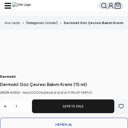
Hesabım
Sepetim
Ara
Ana Sayfa
-
[Kategorisiz Ürünler]
-
Dermokil Göz Çevresi Bakım Kremi (15
Dermokil
Dermokil Göz Çevresi Bakım Kremi (15 ml)
ÜRÜN KODU :
hbv00000hy5ks
YORUM YAP
(0)
SEPETE EKLE
Favo
HEMEN AL