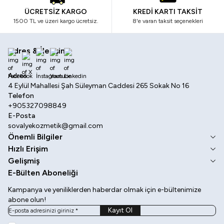
ÜCRETSİZ KARGO
KREDİ KARTI TAKSİT
1500 TL ve üzeri kargo ücretsiz.
8'e varan taksit seçenekleri
Adres & İletişim
Facebook
X
İnstagram
Youtube
Linkedin
Adres
4 Eylül Mahallesi Şah Süleyman Caddesi 265 Sokak No 16
Telefon
+905327098849
E-Posta
sovalyekozmetik@gmail.com
Önemli Bilgiler
Hızlı Erişim
Gelişmiş
E-Bülten Aboneliği
Kampanya ve yeniliklerden haberdar olmak için e-bültenimize
abone olun!
Kayıt Ol