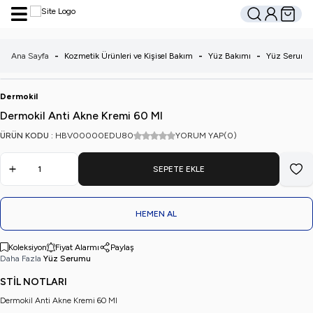
Hesabım
Sepetim
Ara
Ana Sayfa
-
Kozmetik Ürünleri ve Kişisel Bakım
-
Yüz Bakımı
-
Yüz Serumu
Dermokil
Dermokil Anti Akne Kremi 60 Ml
ÜRÜN KODU :
HBV00000EDU80
YORUM YAP
(0)
SEPETE EKLE
Favo
HEMEN AL
Koleksiyon
Fiyat Alarmı
Paylaş
Daha Fazla
Yüz Serumu
STİL NOTLARI
Dermokil Anti Akne Kremi 60 Ml