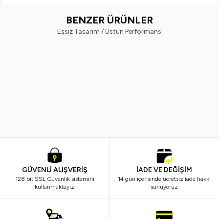
BENZER ÜRÜNLER
Eşsiz Tasarım / Üstün Performans
TRISTAX
Diadermine
Yeni
%
37
Yeni
%
33
TRISTAX Organik Sakal Serumu 50
Diadermine No110 Kırışıklık Karşı
ml
Süper Serum 30 ml
399,90
TL
249,99
TL
898,99
TL
599,99
TL
GÜVENLİ ALIŞVERİŞ
İADE VE DEĞİŞİM
128 bit SSL Güvenlik sistemini
14 gün içerisinde ücretsiz iade hakkı
kullanmaktayız
sunuyoruz