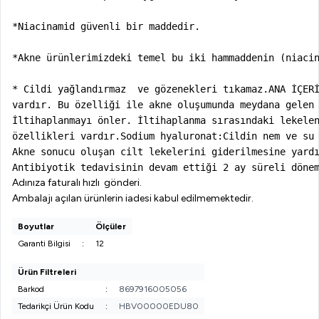
*Niacinamid güvenli bir maddedir.

*Akne ürünlerimizdeki temel bu iki hammaddenin (niacin
* Cildi yağlandırmaz  ve gözenekleri tıkamaz.ANA İÇERİ
vardır. Bu özelliği ile akne oluşumunda meydana gelen 
İltihaplanmayı önler. İltihaplanma sırasındaki lekelen
özellikleri vardır.Sodium hyaluronat:Cildin nem ve su 
Akne sonucu oluşan cilt lekelerini giderilmesine yardı
Antibiyotik tedavisinin devam ettiği 2 ay süreli döne
Adınıza faturalı hızlı gönderi.
Ambalajı açılan ürünlerin iadesi kabul edilmemektedir.
Boyutlar
Ölçüler
Garanti Bilgisi
:
12
Ürün Filtreleri
Barkod
:
8697916005056
Tedarikçi Ürün Kodu
:
HBV00000EDU80