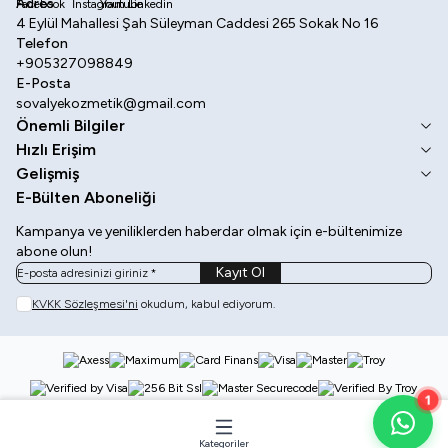
Adres
4 Eylül Mahallesi Şah Süleyman Caddesi 265 Sokak No 16
Telefon
+905327098849
E-Posta
sovalyekozmetik@gmail.com
Önemli Bilgiler
Hızlı Erişim
Gelişmiş
E-Bülten Aboneliği
Kampanya ve yeniliklerden haberdar olmak için e-bültenimize
abone olun!
Kayıt Ol
KVKK Sözleşmesi'ni
okudum, kabul ediyorum.
1
Kategoriler