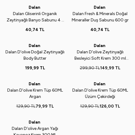
ükendi
Tükendi
Dalan
Dalan
Yeni
Yeni
Dalan Gliserinli Organik
Dalan Fresh & Minerals Doğal
Zeytinyağlı Banyo Sabunu 4 x
Mineraller Duş Sabunu 600 gr
150 gr Banyo Sabunu
40,74
TL
40,74
TL
ükendi
Tükendi
Dalan
Dalan
Yeni
Yeni
%
50
Dalan D'olive Doğal Zeytinyağlı
Dalan D'olive Zeytinyağlı
Body Butter
Besleyici Soft Krem 300 ml
+150 ml
199,99
TL
299,90
TL
149,99
TL
ükendi
Tükendi
Dalan
Dalan
Yeni
%
38
Yeni
%
3
Dalan D'olive Krem Tüp 60ML
Dalan D'olive Krem Tüp 60ML
Argan
Üzüm Çekirdeği
129,90
TL
79,99
TL
129,90
TL
126,00
TL
ükendi
Dalan
Yeni
%
35
Dalan D'olive Argan Yağı
Kavanoz Krem 300 ML