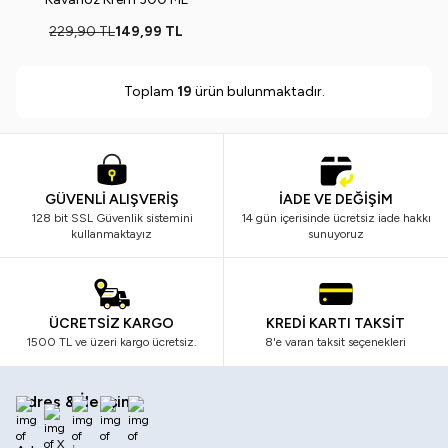
229,90
TL
149,99
TL
Toplam
19
ürün bulunmaktadır.
GÜVENLİ ALIŞVERİŞ
İADE VE DEĞİŞİM
128 bit SSL Güvenlik sistemini
14 gün içerisinde ücretsiz iade hakkı
kullanmaktayız
sunuyoruz
ÜCRETSİZ KARGO
KREDİ KARTI TAKSİT
1500 TL ve üzeri kargo ücretsiz.
8'e varan taksit seçenekleri
Adres & İletişim
Facebook
X
İnstagram
Youtube
Linkedin