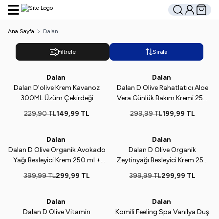
Hesabım
Sepetim
Ara
Ana Sayfa
Dalan
Filtrele
Sırala
Dalan
Dalan
Yeni
%
35
Yeni
%
33
Dalan D'olive Krem Kavanoz
Dalan D Olive Rahatlatıcı Aloe
300ML Üzüm Çekirdeği
Vera Günlük Bakım Kremi 250
ml + 150 ml
229,90
TL
149,99
TL
299,99
TL
199,99
TL
Dalan
Dalan
Yeni
%
25
Yeni
%
25
Dalan D Olive Organik Avokado
Dalan D Olive Organik
Yağı Besleyici Krem 250 ml +
Zeytinyağı Besleyici Krem 250
150 ml
ml + 150 ml
399,99
TL
299,99
TL
399,99
TL
299,99
TL
Dalan
Dalan
Yeni
%
25
Yeni
Dalan D Olive Vitamin
Komili Feeling Spa Vanilya Duş