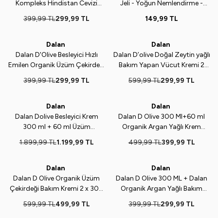
Kompleks Hindistan Cevizi
Jeli - Yoğun Nemlendirme -
Canlandırıcı Bakım Kremi 250
Vegan - 500 ml
399,99
TL
299,99
TL
149,99
TL
ml + 150 ml
ükendi
Tükendi
Dalan
Dalan
%
25
%
50
Dalan D'Olive Besleyici Hızlı
Dalan D’olive Doğal Zeytin yağlı
Emilen Organik Üzüm Çekirdeği
Bakım Yapan Vücut Kremi 2
Krem
Adet 2
399,99
TL
299,99
TL
599,99
TL
299,99
TL
ükendi
Tükendi
Dalan
Dalan
%
37
%
20
Dalan Dolive Besleyici Krem
Dalan D Olive 300 Ml+60 ml
300 ml + 60 ml Üzüm
Organik Argan Yağlı Krem
Çekirdeği Seti 6 Set Birlikte
Avantajı Paket x 2 Set
1.899,99
TL
1.199,99
TL
499,99
TL
399,99
TL
ükendi
Tükendi
Dalan
Dalan
%
17
%
25
Dalan D Olive Organik Üzüm
Dalan D Olive 300 ML + Dalan
Çekirdeği Bakım Kremi 2 x 300
Organik Argan Yağlı Bakım
ML + Üzüm Çekirdeği Bakım
Kremi 60 ML
599,99
TL
499,99
TL
399,99
TL
299,99
TL
Kremi 2 x 60 ml