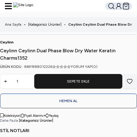
Hesabım
Sepetim
Ara
Ana Sayfa
-
[Kategorisiz Ürünler]
-
Ceylinn Ceylinn Dual Phase Blow Dry
Ceylinn
Ceylinn Ceylinn Dual Phase Blow Dry Water Keratin
Charms1352
ÜRÜN KODU :
8691988012226
YORUM YAP
(0)
SEPETE EKLE
Favo
HEMEN AL
Koleksiyon
Fiyat Alarmı
Paylaş
Daha Fazla
[Kategorisiz Ürünler]
STİL NOTLARI