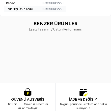
Barkod
:
8691988012226
Tedarikçi Ürün Kodu
:
8691988012226
BENZER ÜRÜNLER
Eşsiz Tasarım / Üstün Performans
Vi-Vet
Vindex
%
38
%
40
Vi-Vet Sir El Ağdası Siyah 2 x 500
Vindex Tüy Toplayıcı 60'lı x 2 Ad
ML
799,99
TL
499,99
TL
299,99
TL
179,99
TL
GÜVENLİ ALIŞVERİŞ
İADE VE DEĞİŞİM
128 bit SSL Güvenlik sistemini
14 gün içerisinde ücretsiz iade hakkı
kullanmaktayız
sunuyoruz