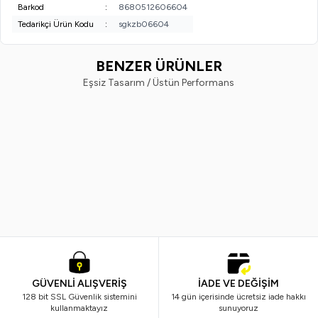
Barkod
:
8680512606604
Tedarikçi Ürün Kodu
:
sgkzb06604
BENZER ÜRÜNLER
Eşsiz Tasarım / Üstün Performans
Vi-Vet
Vindex
%
38
%
40
Vi-Vet Sir El Ağdası Siyah 2 x 500
Vindex Tüy Toplayıcı 60'lı x 2 Ad
ML
799,99
TL
499,99
TL
299,99
TL
179,99
TL
GÜVENLİ ALIŞVERİŞ
İADE VE DEĞİŞİM
128 bit SSL Güvenlik sistemini
14 gün içerisinde ücretsiz iade hakkı
kullanmaktayız
sunuyoruz