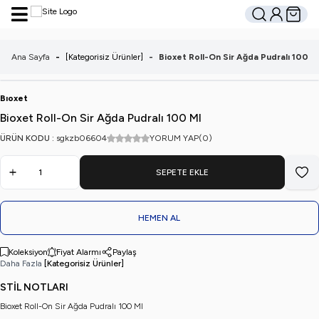
Hesabım
Sepetim
Ara
Ana Sayfa
-
[Kategorisiz Ürünler]
-
Bioxet Roll-On Sir Ağda Pudralı 100 M
Bıoxet
Bioxet Roll-On Sir Ağda Pudralı 100 Ml
ÜRÜN KODU :
sgkzb06604
YORUM YAP
(0)
SEPETE EKLE
Favo
HEMEN AL
Koleksiyon
Fiyat Alarmı
Paylaş
Daha Fazla
[Kategorisiz Ürünler]
STİL NOTLARI
Bioxet Roll-On Sir Ağda Pudralı 100 Ml