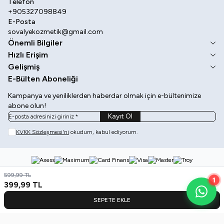
Telefon
+905327098849
E-Posta
sovalyekozmetik@gmail.com
Önemli Bilgiler
Hızlı Erişim
Gelişmiş
E-Bülten Aboneliği
Kampanya ve yeniliklerden haberdar olmak için e-bültenimize
abone olun!
Kayıt Ol
KVKK Sözleşmesi'ni
okudum, kabul ediyorum.
599,99
TL
1
399,99
TL
SEPETE EKLE
Kategoriler