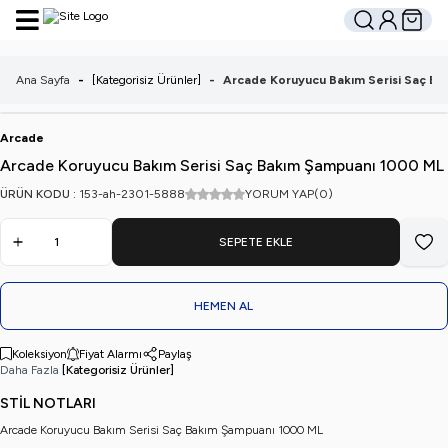
Hesabım
Sepetim
Ara
Ana Sayfa
-
[Kategorisiz Ürünler]
-
Arcade Koruyucu Bakım Serisi Saç B
Arcade
Arcade Koruyucu Bakım Serisi Saç Bakım Şampuanı 1000 ML
ÜRÜN KODU :
153-ah-2301-5888
YORUM YAP
(0)
SEPETE EKLE
Favo
HEMEN AL
Koleksiyon
Fiyat Alarmı
Paylaş
Daha Fazla
[Kategorisiz Ürünler]
STİL NOTLARI
Arcade Koruyucu Bakım Serisi Saç Bakım Şampuanı 1000 ML