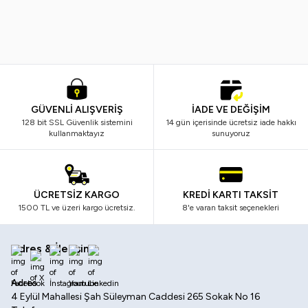
799,99
TL
499,99
TL
299,99
TL
179,99
TL
GÜVENLİ ALIŞVERİŞ
İADE VE DEĞİŞİM
128 bit SSL Güvenlik sistemini
14 gün içerisinde ücretsiz iade hakkı
kullanmaktayız
sunuyoruz
ÜCRETSİZ KARGO
KREDİ KARTI TAKSİT
1500 TL ve üzeri kargo ücretsiz.
8'e varan taksit seçenekleri
Adres & İletişim
Facebook
X
İnstagram
Youtube
Linkedin
Adres
4 Eylül Mahallesi Şah Süleyman Caddesi 265 Sokak No 16