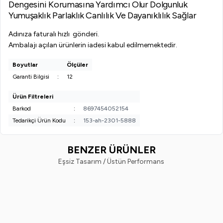
Dengesini Korumasına Yardımcı Olur Dolgunluk
Yumuşaklık Parlaklık Canlılık Ve Dayanıklılık Sağlar
Adınıza faturalı hızlı gönderi.
Ambalajı açılan ürünlerin iadesi kabul edilmemektedir.
Boyutlar
Ölçüler
Garanti Bilgisi
:
12
Ürün Filtreleri
Barkod
:
8697454052154
Tedarikçi Ürün Kodu
:
153-ah-2301-5888
BENZER ÜRÜNLER
Eşsiz Tasarım / Üstün Performans
Vi-Vet
Vindex
%
38
%
40
Vi-Vet Sir El Ağdası Siyah 2 x 500
Vindex Tüy Toplayıcı 60'lı x 2 Ad
ML