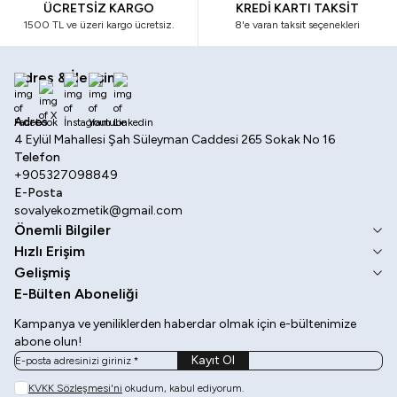
ÜCRETSİZ KARGO
KREDİ KARTI TAKSİT
1500 TL ve üzeri kargo ücretsiz.
8'e varan taksit seçenekleri
Adres & İletişim
Facebook
X
İnstagram
Youtube
Linkedin
Adres
4 Eylül Mahallesi Şah Süleyman Caddesi 265 Sokak No 16
Telefon
+905327098849
E-Posta
sovalyekozmetik@gmail.com
Önemli Bilgiler
Hızlı Erişim
Gelişmiş
E-Bülten Aboneliği
Kampanya ve yeniliklerden haberdar olmak için e-bültenimize
abone olun!
Kayıt Ol
KVKK Sözleşmesi'ni
okudum, kabul ediyorum.