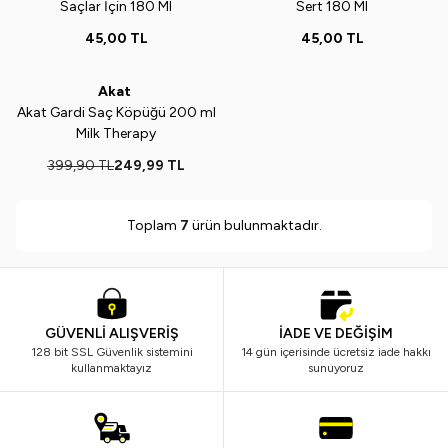
Saçlar İçin 180 Ml
Sert 180 Ml
45,00
TL
45,00
TL
ükendi
Akat
Yeni
%
37
Akat Gardi Saç Köpüğü 200 ml
Milk Therapy
399,90
TL
249,99
TL
Toplam
7
ürün bulunmaktadır.
GÜVENLİ ALIŞVERİŞ
İADE VE DEĞİŞİM
128 bit SSL Güvenlik sistemini
14 gün içerisinde ücretsiz iade hakkı
kullanmaktayız
sunuyoruz