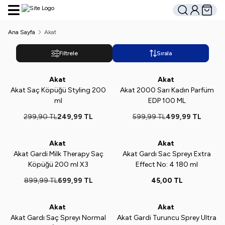
Hesabım
Sepetim
Ara
Ana Sayfa
Akat
Filtrele
Sırala
Akat
Akat
Yeni
%
17
Yeni
%
17
Akat Saç Köpüğü Styling 200
Akat 2000 Sarı Kadın Parfüm
ml
EDP 100 ML
299,90
TL
249,99
TL
599,99
TL
499,99
TL
ükendi
Tükendi
Akat
Akat
%
22
Yeni
Akat Gardi Milk Therapy Saç
Akat Gardı Sac Spreyı Extra
Köpüğü 200 ml X3
Effect No: 4 180 ml
899,99
TL
699,99
TL
45,00
TL
ükendi
Tükendi
Akat
Akat
Yeni
Yeni
Akat Gardı Saç Spreyı Normal
Akat Gardi Turuncu Sprey Ultra