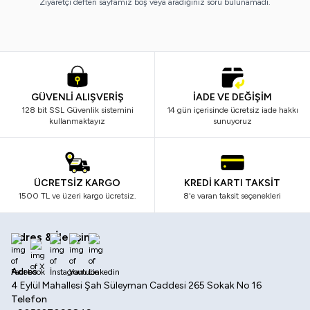
Ziyaretçi defteri sayfamız boş veya aradığınız soru bulunamadı.
GÜVENLİ ALIŞVERİŞ
İADE VE DEĞİŞİM
128 bit SSL Güvenlik sistemini
14 gün içerisinde ücretsiz iade hakkı
kullanmaktayız
sunuyoruz
ÜCRETSİZ KARGO
KREDİ KARTI TAKSİT
1500 TL ve üzeri kargo ücretsiz.
8'e varan taksit seçenekleri
Adres & İletişim
Facebook
X
İnstagram
Youtube
Linkedin
Adres
4 Eylül Mahallesi Şah Süleyman Caddesi 265 Sokak No 16
Telefon