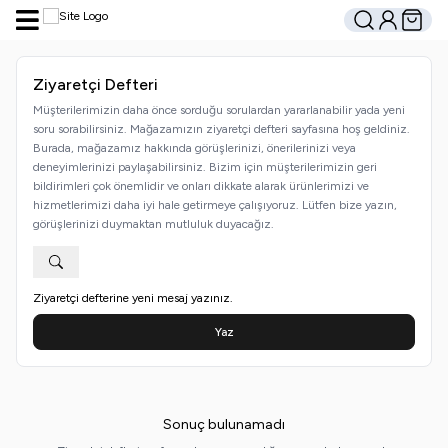
Hesabım
Sepetim
Ara
Ziyaretçi Defteri
Müşterilerimizin daha önce sorduğu sorulardan yararlanabilir yada yeni
soru sorabilirsiniz. Mağazamızın ziyaretçi defteri sayfasına hoş geldiniz.
Burada, mağazamız hakkında görüşlerinizi, önerilerinizi veya
deneyimlerinizi paylaşabilirsiniz. Bizim için müşterilerimizin geri
bildirimleri çok önemlidir ve onları dikkate alarak ürünlerimizi ve
hizmetlerimizi daha iyi hale getirmeye çalışıyoruz. Lütfen bize yazın,
görüşlerinizi duymaktan mutluluk duyacağız.
Ziyaretçi defterine yeni mesaj yazınız.
Yaz
Sonuç bulunamadı