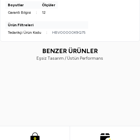
Boyutlar
Ölçüler
Garanti Bilgisi
:
12
Ürün Filtreleri
Tedarikçi Ürün Kodu
:
HBV00000K9Q75
BENZER ÜRÜNLER
Eşsiz Tasarım / Üstün Performans
Ostwint
Nivea
Yeni
%
20
Yeni
%
33
Ostwint El Vücut Losyonu Shea
Nivea Body Q10 Sıkılaştırıcı Vüc
Yağlı 500ML.
Sütü 250 ml
249,99
TL
198,99
TL
599,99
TL
399,99
TL