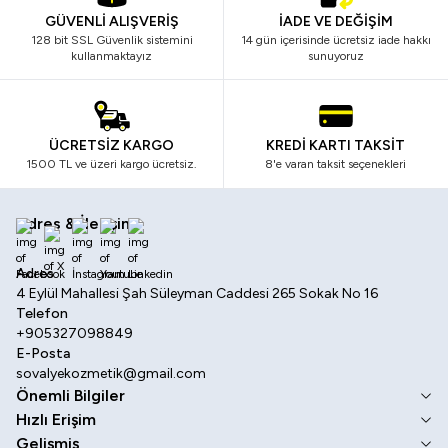
GÜVENLİ ALIŞVERİŞ
İADE VE DEĞİŞİM
128 bit SSL Güvenlik sistemini
14 gün içerisinde ücretsiz iade hakkı
kullanmaktayız
sunuyoruz
ÜCRETSİZ KARGO
KREDİ KARTI TAKSİT
1500 TL ve üzeri kargo ücretsiz.
8'e varan taksit seçenekleri
Adres & İletişim
Facebook
X
İnstagram
Youtube
Linkedin
Adres
4 Eylül Mahallesi Şah Süleyman Caddesi 265 Sokak No 16
Telefon
+905327098849
E-Posta
sovalyekozmetik@gmail.com
Önemli Bilgiler
Hızlı Erişim
Gelişmiş