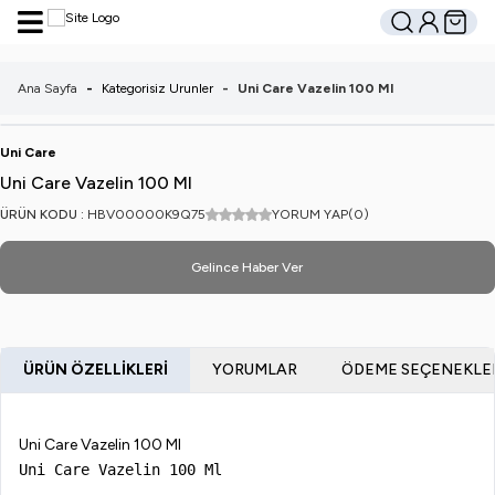
Hesabım
Sepetim
Ara
Ana Sayfa
-
Kategorisiz Urunler
-
Uni Care Vazelin 100 Ml
Uni Care
Uni Care Vazelin 100 Ml
ÜRÜN KODU :
HBV00000K9Q75
YORUM YAP
(0)
Gelince Haber Ver
ÜRÜN ÖZELLIKLERI
YORUMLAR
ÖDEME SEÇENEKLE
Uni Care Vazelin 100 Ml
Uni Care Vazelin 100 Ml