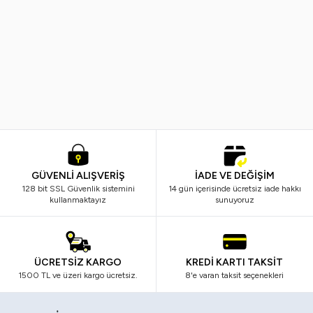
Trina
Nascita
Yeni
Yeni
Trina Kısa Boy Tekli Takma Kirpik 1
Nascita Kısa Takma Kirpik - 4
149,99
TL
149,99
TL
GÜVENLİ ALIŞVERİŞ
İADE VE DEĞİŞİM
128 bit SSL Güvenlik sistemini
14 gün içerisinde ücretsiz iade hakkı
kullanmaktayız
sunuyoruz
ÜCRETSİZ KARGO
KREDİ KARTI TAKSİT
1500 TL ve üzeri kargo ücretsiz.
8'e varan taksit seçenekleri