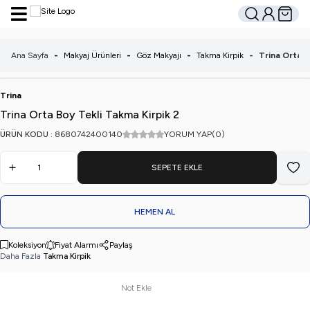
Hesabım
Sepetim
Ara
Ana Sayfa
-
Makyaj Ürünleri
-
Göz Makyajı
-
Takma Kirpik
-
Trina Orta B
Trina
Trina Orta Boy Tekli Takma Kirpik 2
ÜRÜN KODU :
8680742400140
YORUM YAP
(0)
SEPETE EKLE
Favo
HEMEN AL
Koleksiyon
Fiyat Alarmı
Paylaş
Daha Fazla
Takma Kirpik
Not Ekle