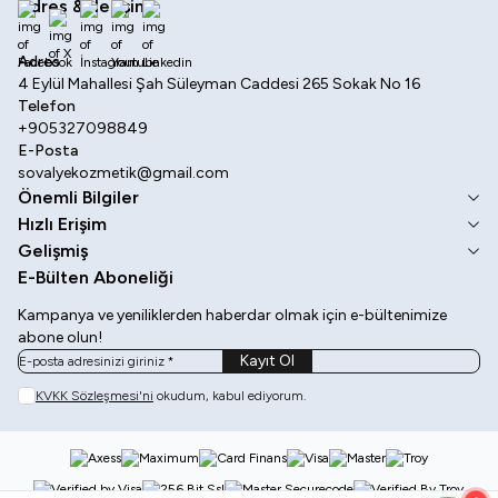
Adres & İletişim
Facebook
X
İnstagram
Youtube
Linkedin
Adres
4 Eylül Mahallesi Şah Süleyman Caddesi 265 Sokak No 16
Telefon
+905327098849
E-Posta
sovalyekozmetik@gmail.com
Önemli Bilgiler
Hızlı Erişim
Gelişmiş
E-Bülten Aboneliği
Kampanya ve yeniliklerden haberdar olmak için e-bültenimize
abone olun!
Kayıt Ol
KVKK Sözleşmesi'ni
okudum, kabul ediyorum.