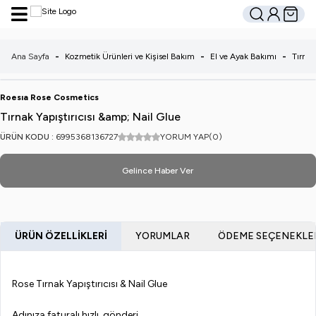
Hesabım
Sepetim
Ara
Ana Sayfa
-
Kozmetik Ürünleri ve Kişisel Bakım
-
El ve Ayak Bakımı
-
Tırna
Roesıa Rose Cosmetics
Tırnak Yapıştırıcısı &amp; Nail Glue
ÜRÜN KODU :
6995368136727
YORUM YAP
(0)
Gelince Haber Ver
ÜRÜN ÖZELLIKLERI
YORUMLAR
ÖDEME SEÇENEKLE
Rose Tırnak Yapıştırıcısı & Nail Glue
Adınıza faturalı hızlı gönderi.