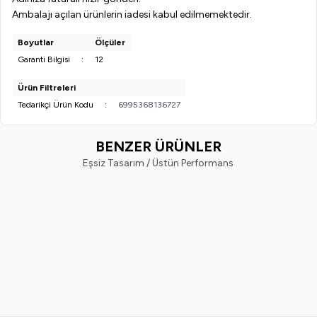
Ambalajı açılan ürünlerin iadesi kabul edilmemektedir.
Boyutlar
Ölçüler
Garanti Bilgisi
:
12
Ürün Filtreleri
Tedarikçi Ürün Kodu
:
6995368136727
BENZER ÜRÜNLER
Eşsiz Tasarım / Üstün Performans
Liviton Professional
Liviton Professional
%
50
%
43
Liviton Professional Lıvıton
Liviton Professionallıvıton Foa
Solution Protez Tırnak Temizleme
200 Ml | Protez Tırnak Temizle
Solüsyonu 400 Ml
Köpüğü
399,99
TL
199,99
TL
699,99
TL
399,99
TL