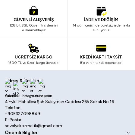
GÜVENLİ ALIŞVERİŞ
İADE VE DEĞİŞİM
128 bit SSL Güvenlik sistemini
14 gün içerisinde ücretsiz iade hakkı
kullanmaktayız
sunuyoruz
ÜCRETSİZ KARGO
KREDİ KARTI TAKSİT
1500 TL ve üzeri kargo ücretsiz.
8'e varan taksit seçenekleri
Adres & İletişim
Facebook
X
İnstagram
Youtube
Linkedin
Adres
4 Eylül Mahallesi Şah Süleyman Caddesi 265 Sokak No 16
Telefon
+905327098849
E-Posta
sovalyekozmetik@gmail.com
Önemli Bilgiler