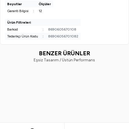
Boyutlar
Ölçüler
Garanti Bilgisi
:
12
Ürün Filtreleri
Barkod
:
8690605670108
Tedarikçi Ürün Kodu
:
86906056701082
BENZER ÜRÜNLER
Eşsiz Tasarım / Üstün Performans
Sesu
Vi-Vet
%
33
%
33
Sesu tüy Sarartıcı Krem 35
Vi-Vet Tüy Sarartıcı Krem 70 M
Gr+18gr = 53 Gr Paket 2 Adet
35Ml x2 Adet
599,99
TL
399,99
TL
599,99
TL
399,99
TL