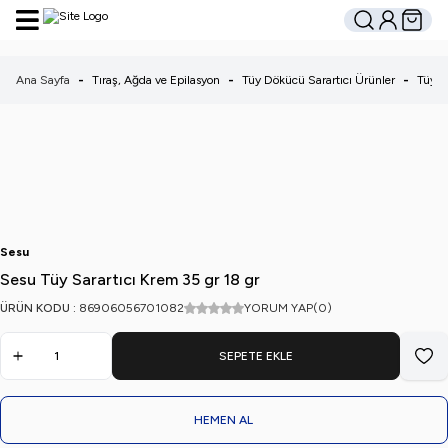
Hesabım
Sepetim
Ara
Ana Sayfa
-
Tıraş, Ağda ve Epilasyon
-
Tüy Dökücü Sarartıcı Ürünler
-
Tüy Sa
Sesu
Sesu Tüy Sarartıcı Krem 35 gr 18 gr
ÜRÜN KODU :
86906056701082
YORUM YAP
(0)
SEPETE EKLE
Favo
HEMEN AL