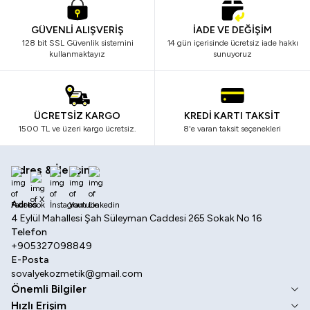
GÜVENLİ ALIŞVERİŞ
İADE VE DEĞİŞİM
128 bit SSL Güvenlik sistemini
14 gün içerisinde ücretsiz iade hakkı
kullanmaktayız
sunuyoruz
ÜCRETSİZ KARGO
KREDİ KARTI TAKSİT
1500 TL ve üzeri kargo ücretsiz.
8'e varan taksit seçenekleri
Adres & İletişim
Facebook
X
İnstagram
Youtube
Linkedin
Adres
4 Eylül Mahallesi Şah Süleyman Caddesi 265 Sokak No 16
Telefon
+905327098849
E-Posta
sovalyekozmetik@gmail.com
Önemli Bilgiler
Hızlı Erişim