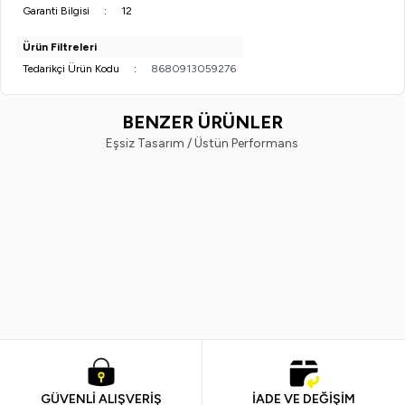
Garanti Bilgisi
:
12
Ürün Filtreleri
Tedarikçi Ürün Kodu
:
8680913059276
BENZER ÜRÜNLER
Eşsiz Tasarım / Üstün Performans
Ege Sir
Liva
%
22
%
22
Ege Sir Ağda Makinası Arcade Sir
Liva Pudralı Professional Kalıp S
Ağda Gold Gilding Altın Yıldız Set
Ağda Seti
898,99
TL
699,99
TL
899,99
TL
699,99
TL
GÜVENLİ ALIŞVERİŞ
İADE VE DEĞİŞİM