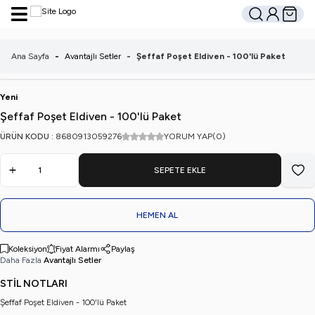
Hesabım
Sepetim
Ara
Ana Sayfa
-
Avantajlı Setler
-
Şeffaf Poşet Eldiven - 100'lü Paket
Yeni
Şeffaf Poşet Eldiven - 100'lü Paket
ÜRÜN KODU :
8680913059276
YORUM YAP
(0)
SEPETE EKLE
Favo
HEMEN AL
Koleksiyon
Fiyat Alarmı
Paylaş
Daha Fazla
Avantajlı Setler
STİL NOTLARI
Şeffaf Poşet Eldiven - 100'lü Paket