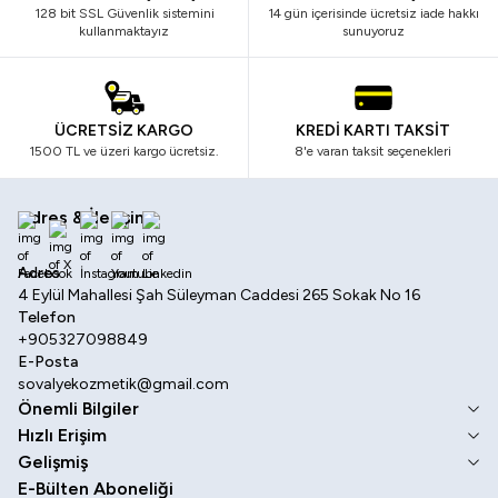
128 bit SSL Güvenlik sistemini
14 gün içerisinde ücretsiz iade hakkı
kullanmaktayız
sunuyoruz
ÜCRETSİZ KARGO
KREDİ KARTI TAKSİT
1500 TL ve üzeri kargo ücretsiz.
8'e varan taksit seçenekleri
Adres & İletişim
Facebook
X
İnstagram
Youtube
Linkedin
Adres
4 Eylül Mahallesi Şah Süleyman Caddesi 265 Sokak No 16
Telefon
+905327098849
E-Posta
sovalyekozmetik@gmail.com
Önemli Bilgiler
Hızlı Erişim
Gelişmiş
E-Bülten Aboneliği