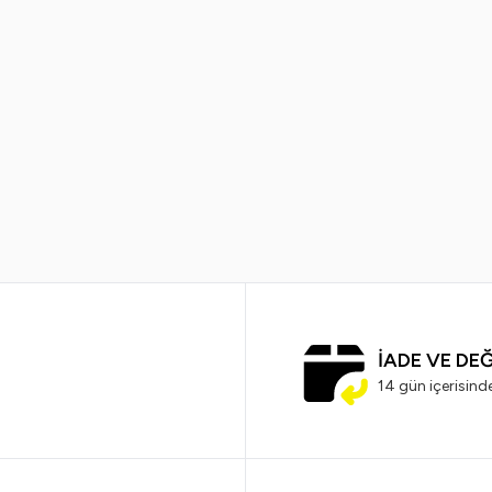
%
38
Slazenger
Slaze
ctive Sport Erkek Deodorant Seti 3
Slazenger Active S
Deodorant
699,99
TL
499,99
TL
799,99
TL
4
İADE VE DE
14 gün içerisind