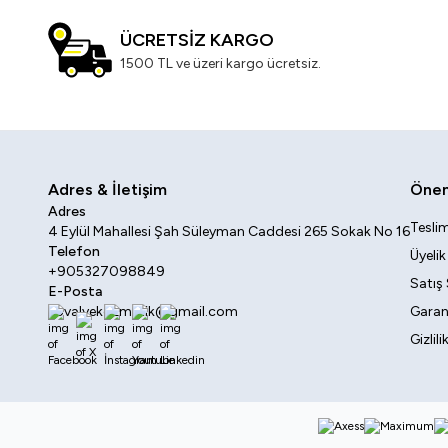
ÜCRETSİZ KARGO
1500 TL ve üzeri kargo ücretsiz.
Adres & İletişim
Öneml
Adres
Teslim
4 Eylül Mahallesi Şah Süleyman Caddesi 265 Sokak No 16
Telefon
Üyeli
+905327098849
Satış
E-Posta
sovalyekozmetik@gmail.com
Garant
Gizlil
Facebook
X
İnstagram
Youtube
Linkedin