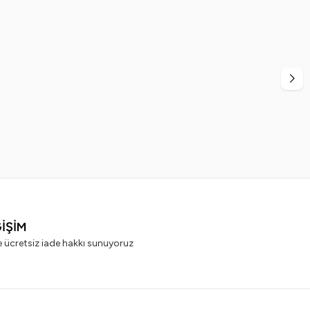
%
20
nger
Jagler
port Green Erkek
Jagler Erkek Deodorant 150 ml + 
 Seti 3
99,99
TL
499,99
TL
399,99
TL
ĞİŞİM
e ücretsiz iade hakkı sunuyoruz