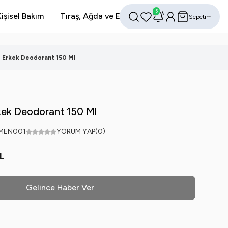
5
işisel Bakım
Tıraş, Ağda ve Epilasyon
Avantajlı Setler
Sepetim
Favorilerim
Hesabım
Ara
d Erkek Deodorant 150 Ml
kek Deodorant 150 Ml
YMEN001
YORUM YAP
(0)
L
Gelince Haber Ver