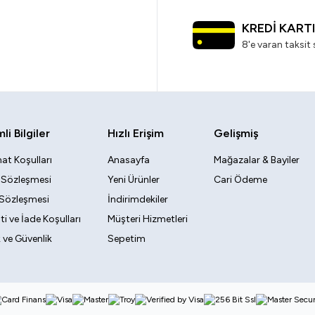
KREDİ KART
8'e varan taksit 
i Bilgiler
Hızlı Erişim
Gelişmiş
at Koşulları
Anasayfa
Mağazalar & Bayiler
k Sözleşmesi
Yeni Ürünler
Cari Ödeme
 Sözleşmesi
İndirimdekiler
i ve İade Koşulları
Müşteri Hizmetleri
ik ve Güvenlik
Sepetim