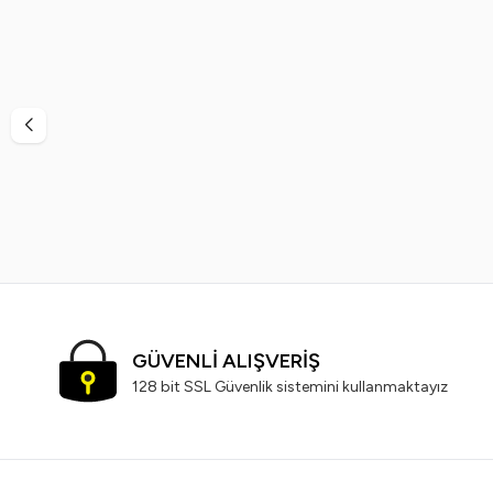
%
25
%
29
Caldion
Caldion Jeans Erkek Deodorant 150
Slazenger A
Ml+Caldion Jeans 150 Ml Kadın Deodorant
399,99
TL
299,99
TL
GÜVENLİ ALIŞVERİŞ
128 bit SSL Güvenlik sistemini kullanmaktayız