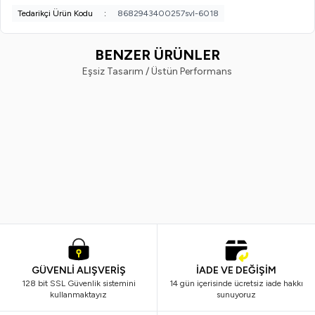
Tedarikçi Ürün Kodu
:
8682943400257svl-6018
BENZER ÜRÜNLER
Eşsiz Tasarım / Üstün Performans
Dermokil
Magicare
%
33
%
33
Dermokil Zeytinyağlı Yüz, Vücut ve
Magicare Soft + Classic Naturel
Doğal El Kremi 300 ml x 3 Adet
Orman Meyveli El ve Yüz Kremi 
ML
599,99
TL
399,99
TL
599,99
TL
399,99
TL
GÜVENLİ ALIŞVERİŞ
İADE VE DEĞİŞİM
128 bit SSL Güvenlik sistemini
14 gün içerisinde ücretsiz iade hakkı
kullanmaktayız
sunuyoruz