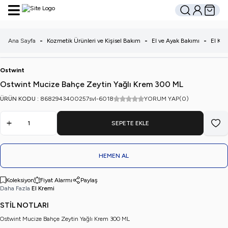
Hesabım
Sepetim
Ara
Ana Sayfa
-
Kozmetik Ürünleri ve Kişisel Bakım
-
El ve Ayak Bakımı
-
El Kre
Ostwint
Ostwint Mucize Bahçe Zeytin Yağlı Krem 300 ML
ÜRÜN KODU :
8682943400257svl-6018
YORUM YAP
(0)
SEPETE EKLE
Favo
HEMEN AL
Koleksiyon
Fiyat Alarmı
Paylaş
Daha Fazla
El Kremi
STİL NOTLARI
Ostwint Mucize Bahçe Zeytin Yağlı Krem 300 ML