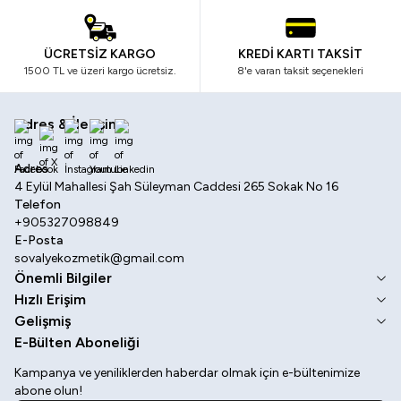
ÜCRETSİZ KARGO
KREDİ KARTI TAKSİT
1500 TL ve üzeri kargo ücretsiz.
8'e varan taksit seçenekleri
Adres & İletişim
Facebook
X
İnstagram
Youtube
Linkedin
Adres
4 Eylül Mahallesi Şah Süleyman Caddesi 265 Sokak No 16
Telefon
+905327098849
E-Posta
sovalyekozmetik@gmail.com
Önemli Bilgiler
Hızlı Erişim
Gelişmiş
E-Bülten Aboneliği
Kampanya ve yeniliklerden haberdar olmak için e-bültenimize
abone olun!