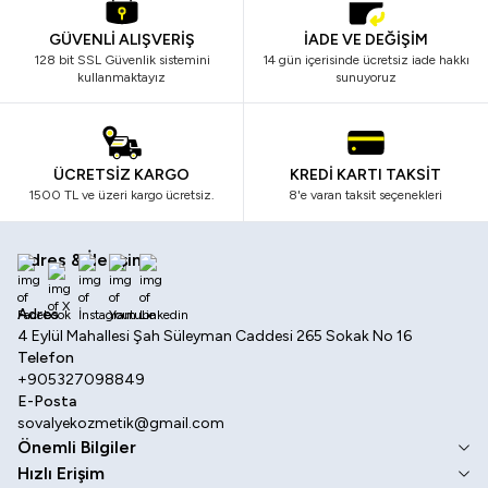
GÜVENLİ ALIŞVERİŞ
İADE VE DEĞİŞİM
128 bit SSL Güvenlik sistemini
14 gün içerisinde ücretsiz iade hakkı
kullanmaktayız
sunuyoruz
ÜCRETSİZ KARGO
KREDİ KARTI TAKSİT
1500 TL ve üzeri kargo ücretsiz.
8'e varan taksit seçenekleri
Adres & İletişim
Facebook
X
İnstagram
Youtube
Linkedin
Adres
4 Eylül Mahallesi Şah Süleyman Caddesi 265 Sokak No 16
Telefon
+905327098849
E-Posta
sovalyekozmetik@gmail.com
Önemli Bilgiler
Hızlı Erişim