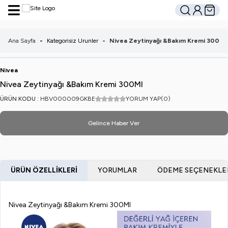
Hesabım
Sepetim
Ara
Ana Sayfa
-
Kategorisiz Urunler
-
Nivea Zeytinyağı &Bakım Kremi 300Ml
Nivea
Nivea Zeytinyağı &Bakım Kremi 300Ml
ÜRÜN KODU :
HBV000009GKBE
YORUM YAP
(0)
Gelince Haber Ver
ÜRÜN ÖZELLIKLERI
YORUMLAR
ÖDEME SEÇENEKLE
Nivea Zeytinyağı &Bakım Kremi 300Ml