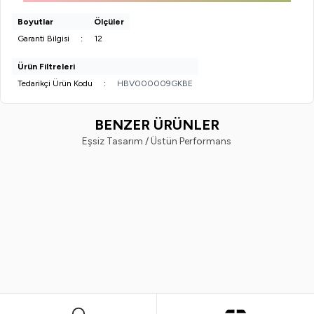
Boyutlar
Ölçüler
Garanti Bilgisi
:
12
Ürün Filtreleri
Tedarikçi Ürün Kodu
:
HBV000009GKBE
BENZER ÜRÜNLER
Eşsiz Tasarım / Üstün Performans
Ostwint
Nivea
Yeni
%
20
Yeni
%
33
Ostwint El Vücut Losyonu Shea
Nivea Body Q10 Sıkılaştırıcı Vüc
Yağlı 500ML.
Sütü 250 ml
249,99
TL
198,99
TL
599,99
TL
399,99
TL