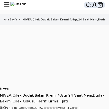
Hesabım
Sepetim
Ara
Ana Sayfa
-
NIVEA Çilek Dudak Bakım Kremi 4,8gr,24 Saat Nem,Dudak Bakı
Nivea
NIVEA Çilek Dudak Bakım Kremi 4,8gr,24 Saat Nem,Dudak
Bakımı,Çilek Kokusu, Hafif Kırmızı Işıltı
ÜRÜN KODU :
4005900468352
YORUM YAP
(0)