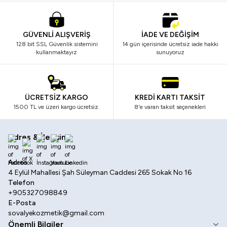
GÜVENLİ ALIŞVERİŞ
İADE VE DEĞİŞİM
128 bit SSL Güvenlik sistemini
14 gün içerisinde ücretsiz iade hakkı
kullanmaktayız
sunuyoruz
ÜCRETSİZ KARGO
KREDİ KARTI TAKSİT
1500 TL ve üzeri kargo ücretsiz.
8'e varan taksit seçenekleri
Adres & İletişim
Facebook
X
İnstagram
Youtube
Linkedin
Adres
4 Eylül Mahallesi Şah Süleyman Caddesi 265 Sokak No 16
Telefon
+905327098849
E-Posta
sovalyekozmetik@gmail.com
Önemli Bilgiler