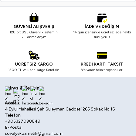
GÜVENLİ ALIŞVERİŞ
İADE VE DEĞİŞİM
128 bit SSL Güvenlik sistemini
14 gün içerisinde ücretsiz iade hakkı
kullanmaktayız
sunuyoruz
ÜCRETSİZ KARGO
KREDİ KARTI TAKSİT
1500 TL ve üzeri kargo ücretsiz.
8'e varan taksit seçenekleri
Adres & İletişim
Facebook
X
İnstagram
Youtube
Linkedin
Adres
4 Eylül Mahallesi Şah Süleyman Caddesi 265 Sokak No 16
Telefon
+905327098849
E-Posta
sovalyekozmetik@gmail.com