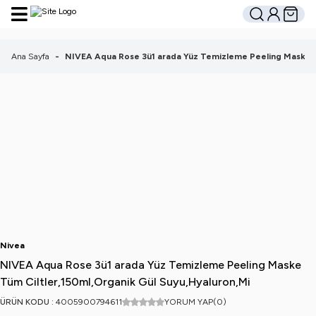
Hesabım
Sepetim
Ara
Ana Sayfa
-
NIVEA Aqua Rose 3ü1 arada Yüz Temizleme Peeling Maske Tü
Nivea
NIVEA Aqua Rose 3ü1 arada Yüz Temizleme Peeling Maske
Tüm Ciltler,150ml,Organik Gül Suyu,Hyaluron,Mi
ÜRÜN KODU :
4005900794611
YORUM YAP
(0)