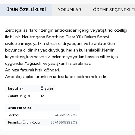
ÜRÜN ÖZELLIKLERI
YORUMLAR
ÖDEME SEÇENEKLE
Zerdeçal asırlardır zengin antioksidan içeriği ve yatıştırıcı özelliği
ile bilinir. Neutrogena Soothing Clear Yüz Bakım Spreyi
sivilcelenmeye yatkın stresli cildi yatıştırır ve ferahlatır.Gün
boyunca cildin ihtiyaç duyduğu her an kullanılabilir.Nemini
kaybetmiş,karma ve sivilcelenmeye yatkın hassas ciltler için
uygundur.Yağsızdır ve yapışkan his bırakmaz.
Adınıza faturalı hızlı gönderi.
Ambalajı açılan ürünlerin iadesi kabul edilmemektedir.
Boyutlar
Ölçüler
Garanti Bilgisi
:
12
Ürün Filtreleri
Barkod
:
3574661529202
Tedarikçi Ürün Kodu
:
3574661529202