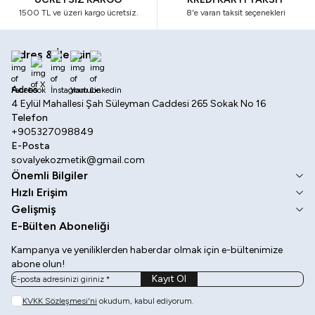
1500 TL ve üzeri kargo ücretsiz.
8'e varan taksit seçenekleri
Adres & İletişim
Facebook
X
İnstagram
Youtube
Linkedin
Adres
4 Eylül Mahallesi Şah Süleyman Caddesi 265 Sokak No 16
Telefon
+905327098849
E-Posta
sovalyekozmetik@gmail.com
Önemli Bilgiler
Hızlı Erişim
Gelişmiş
E-Bülten Aboneliği
Kampanya ve yeniliklerden haberdar olmak için e-bültenimize
abone olun!
Kayıt Ol
KVKK Sözleşmesi'ni
okudum, kabul ediyorum.