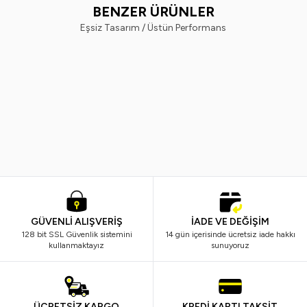
BENZER ÜRÜNLER
Eşsiz Tasarım / Üstün Performans
Ostwint
Nivea
Yeni
%
20
Yeni
%
33
Ostwint El Vücut Losyonu Shea
Nivea Body Q10 Sıkılaştırıcı Vüc
Yağlı 500ML.
Sütü 250 ml
249,99
TL
198,99
TL
599,99
TL
399,99
TL
GÜVENLİ ALIŞVERİŞ
İADE VE DEĞİŞİM
128 bit SSL Güvenlik sistemini
14 gün içerisinde ücretsiz iade hakkı
kullanmaktayız
sunuyoruz
ÜCRETSİZ KARGO
KREDİ KARTI TAKSİT