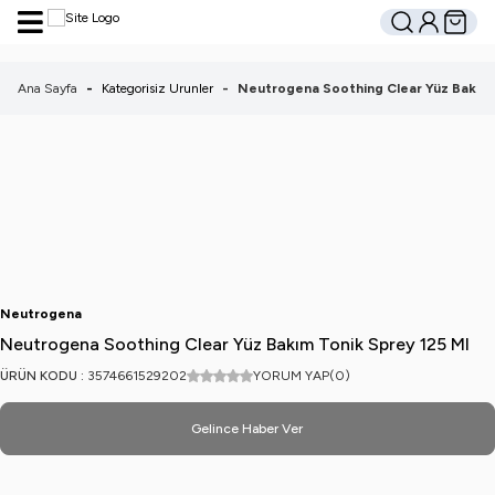
Hesabım
Sepetim
Ara
Ana Sayfa
-
Kategorisiz Urunler
-
Neutrogena Soothing Clear Yüz Bakım 
Neutrogena
Neutrogena Soothing Clear Yüz Bakım Tonik Sprey 125 Ml
ÜRÜN KODU :
3574661529202
YORUM YAP
(0)
Gelince Haber Ver