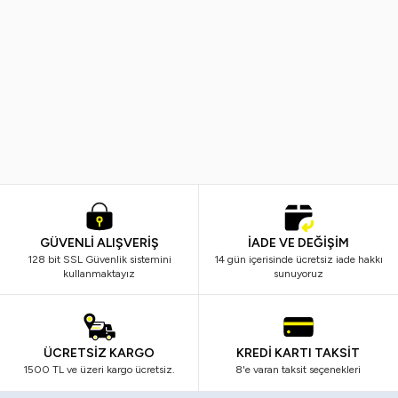
Maybelline New York
Maybelline New York
%
24
Yeni
Maybelline New York Super Stay
Maybelline New York Super Sta
Matte Ink Likit Mat Ruj - 130 Self-
Vinyl Ink Uzun Süre Kalıcı Likit
Starter - Nude/Kahve
Parlak Ruj 115 Peppy
1.299,99
TL
989,99
TL
989,99
TL
GÜVENLİ ALIŞVERİŞ
İADE VE DEĞİŞİM
128 bit SSL Güvenlik sistemini
14 gün içerisinde ücretsiz iade hakkı
kullanmaktayız
sunuyoruz
ÜCRETSİZ KARGO
KREDİ KARTI TAKSİT
1500 TL ve üzeri kargo ücretsiz.
8'e varan taksit seçenekleri