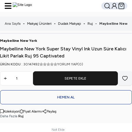
Hesabım
Sepetim
Ara
Ana Sayfa
-
Makyaj Ürünleri
-
Dudak Makyajı
-
Ruj
-
Maybelline New Yor
Maybelline New York
Maybelline New York Super Stay Vinyl Ink Uzun Süre Kalıcı
Likit Parlak Ruj 95 Captivated
ÜRÜN KODU :
30147492
YORUM YAP
(0)
SEPETE EKLE
Favo
HEMEN AL
Koleksiyon
Fiyat Alarmı
Paylaş
Daha Fazla
Ruj
Not Ekle