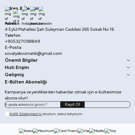
Adres & İletişim
Facebook
X
İnstagram
Youtube
Linkedin
Adres
4 Eylül Mahallesi Şah Süleyman Caddesi 265 Sokak No 16
Telefon
+905327098849
E-Posta
sovalyekozmetik@gmail.com
Önemli Bilgiler
Hızlı Erişim
Gelişmiş
E-Bülten Aboneliği
Kampanya ve yeniliklerden haberdar olmak için e-bültenimize
abone olun!
Kayıt Ol
KVKK Sözleşmesi'ni
okudum, kabul ediyorum.