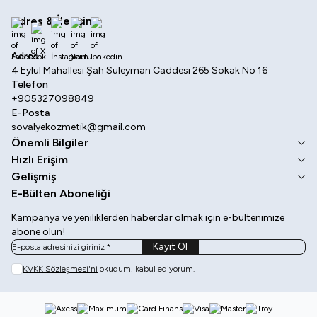
Adres & İletişim
Facebook
X
İnstagram
Youtube
Linkedin
Adres
4 Eylül Mahallesi Şah Süleyman Caddesi 265 Sokak No 16
Telefon
+905327098849
E-Posta
sovalyekozmetik@gmail.com
Önemli Bilgiler
Hızlı Erişim
Gelişmiş
E-Bülten Aboneliği
Kampanya ve yeniliklerden haberdar olmak için e-bültenimize
abone olun!
Kayıt Ol
KVKK Sözleşmesi'ni
okudum, kabul ediyorum.