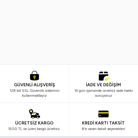
Vi-Vet
Vindex
%
38
%
40
Vi-Vet Sir El Ağdası Siyah 2 x 500
Vindex Tüy Toplayıcı 60'lı x 2 Ad
ML
799,99
TL
499,99
TL
299,99
TL
179,99
TL
GÜVENLİ ALIŞVERİŞ
İADE VE DEĞİŞİM
128 bit SSL Güvenlik sistemini
14 gün içerisinde ücretsiz iade hakkı
kullanmaktayız
sunuyoruz
ÜCRETSİZ KARGO
KREDİ KARTI TAKSİT
1500 TL ve üzeri kargo ücretsiz.
8'e varan taksit seçenekleri