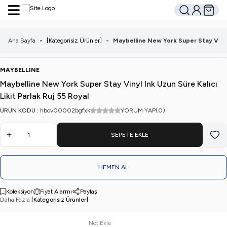
Hesabım
Sepetim
Ara
Ana Sayfa
-
[Kategorisiz Ürünler]
-
Maybelline New York Super Stay Vinyl I
MAYBELLINE
Maybelline New York Super Stay Vinyl Ink Uzun Süre Kalıcı
Likit Parlak Ruj 55 Royal
ÜRÜN KODU :
hbcv00002bgfxk
YORUM YAP
(0)
SEPETE EKLE
Favo
HEMEN AL
Koleksiyon
Fiyat Alarmı
Paylaş
Daha Fazla
[Kategorisiz Ürünler]
Not Ekle