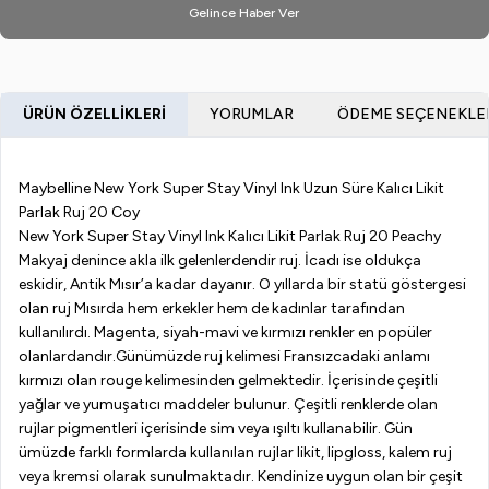
Gelince Haber Ver
ÜRÜN ÖZELLIKLERI
YORUMLAR
ÖDEME SEÇENEKLE
Maybelline New York Super Stay Vinyl Ink Uzun Süre Kalıcı Likit
Parlak Ruj 20 Coy
New York Super Stay Vinyl Ink Kalıcı Likit Parlak Ruj 20 Peachy
Makyaj denince akla ilk gelenlerdendir ruj. İcadı ise oldukça
eskidir, Antik Mısır’a kadar dayanır. O yıllarda bir statü göstergesi
olan ruj Mısırda hem erkekler hem de kadınlar tarafından
kullanılırdı. Magenta, siyah-mavi ve kırmızı renkler en popüler
olanlardandır.Günümüzde ruj kelimesi Fransızcadaki anlamı
kırmızı olan rouge kelimesinden gelmektedir. İçerisinde çeşitli
yağlar ve yumuşatıcı maddeler bulunur. Çeşitli renklerde olan
rujlar pigmentleri içerisinde sim veya ışıltı kullanabilir. Gün
ümüzde farklı formlarda kullanılan rujlar likit, lipgloss, kalem ruj
veya kremsi olarak sunulmaktadır. Kendinize uygun olan bir çeşit