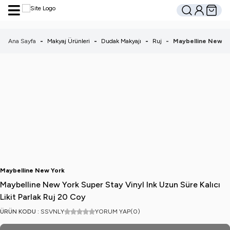
Hesabım
Sepetim
Ara
Ana Sayfa
-
Makyaj Ürünleri
-
Dudak Makyajı
-
Ruj
-
Maybelline New Yor
Maybelline New York
Maybelline New York Super Stay Vinyl Ink Uzun Süre Kalıcı
Likit Parlak Ruj 20 Coy
ÜRÜN KODU :
SSVNLY
YORUM YAP
(0)