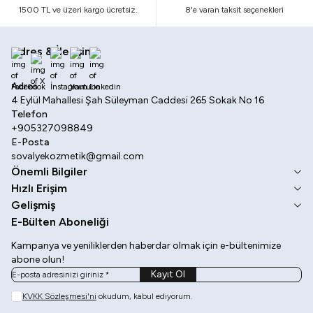
1500 TL ve üzeri kargo ücretsiz.
8'e varan taksit seçenekleri
Adres & İletişim
Facebook
X
İnstagram
Youtube
Linkedin
Adres
4 Eylül Mahallesi Şah Süleyman Caddesi 265 Sokak No 16
Telefon
+905327098849
E-Posta
sovalyekozmetik@gmail.com
Önemli Bilgiler
Hızlı Erişim
Gelişmiş
E-Bülten Aboneliği
Kampanya ve yeniliklerden haberdar olmak için e-bültenimize
abone olun!
Kayıt Ol
KVKK Sözleşmesi'ni
okudum, kabul ediyorum.