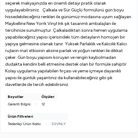
seçerek makyajınızda en önemli detayı pratik olarak
uygulayabilirsiniz. Çalkala ve Sür Güçlü formülünü gün boyu
hissedebileceğiniz renkleri ile günümüz modasına uyum sağlayan
Maybelline New Yorrk Vinyl Ink şık tasarımlı ambalajları ile
tercihinize sunulmuştur. Çalkaladıktan sonra hemen uygulama
yapabileceğiniz yapısı içerisindeki tüm detayların homojen bir
yapıya gelmesine olanak tanır. Yüksek Parlaklık ve Kalıcılık Kalıcı
rujların mat etkisinin aksine parlak ve yoğun renkleri ile dikkat
çeker. Gün boyu yapısını koruyan ve rengin kaybolmadan
dudakta kendini belli etmesine destek olan bir formüle sahiptir.
Kolay uygulama yapılabilen fırçası ve yeme içmeye dayanıklı
yapısı ile günlük yaşantınız da kullanabileceğiniz gibi şık
davetlerde de tercih edebilirsiniz.
Boyutlar
Ölçüler
Garanti Bilgisi
:
12
Ürün Filtreleri
Tedarikçi Ürün Kodu
:
SSVNLY