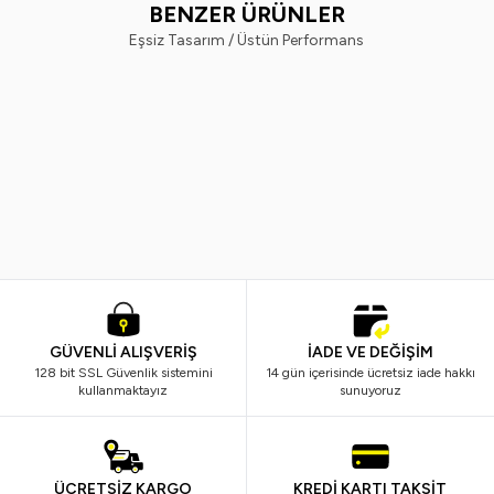
BENZER ÜRÜNLER
Eşsiz Tasarım / Üstün Performans
Maybelline New York
Maybelline New York
%
24
Yeni
%
22
Maybelline New York Super Stay
Maybelline New York Lifter Glos
Matte Ink Likit Mat Ruj - 130 Self-
Nemlendirici Dudak Parlatıcısı- 
Starter - Nude/Kahve
Sweetheart
1.299,99
TL
989,99
TL
899,99
TL
699,99
TL
GÜVENLİ ALIŞVERİŞ
İADE VE DEĞİŞİM
128 bit SSL Güvenlik sistemini
14 gün içerisinde ücretsiz iade hakkı
kullanmaktayız
sunuyoruz
ÜCRETSİZ KARGO
KREDİ KARTI TAKSİT