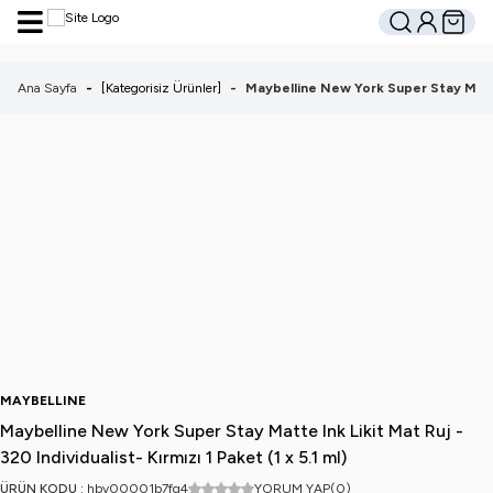
Hesabım
Sepetim
Ara
Ana Sayfa
-
[Kategorisiz Ürünler]
-
Maybelline New York Super Stay Matte I
MAYBELLINE
Maybelline New York Super Stay Matte Ink Likit Mat Ruj -
320 Individualist- Kırmızı 1 Paket (1 x 5.1 ml)
ÜRÜN KODU :
hbv00001b7fg4
YORUM YAP
(0)