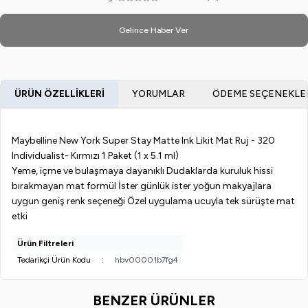
Gelince Haber Ver
ÜRÜN ÖZELLIKLERI
YORUMLAR
ÖDEME SEÇENEKLE
Maybelline New York Super Stay Matte Ink Likit Mat Ruj - 320
Individualist- Kırmızı 1 Paket (1 x 5.1 ml)
Yeme, içme ve bulaşmaya dayanıklı Dudaklarda kuruluk hissi
bırakmayan mat formül İster günlük ister yoğun makyajlara
uygun geniş renk seçeneği Özel uygulama ucuyla tek sürüşte mat
etki
Ürün Filtreleri
Tedarikçi Ürün Kodu
:
hbv00001b7fg4
BENZER ÜRÜNLER