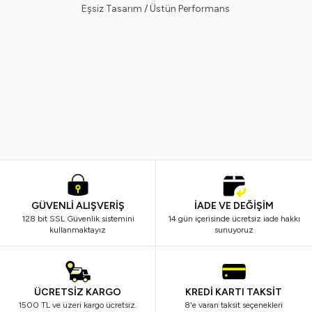
Eşsiz Tasarım / Üstün Performans
Vi-Vet
Vindex
%
38
%
40
Vi-Vet Sir El Ağdası Siyah 2 x 500
Vindex Tüy Toplayıcı 60'lı x 2 Ad
ML
799,99
TL
499,99
TL
299,99
TL
179,99
TL
GÜVENLİ ALIŞVERİŞ
İADE VE DEĞİŞİM
128 bit SSL Güvenlik sistemini
14 gün içerisinde ücretsiz iade hakkı
kullanmaktayız
sunuyoruz
ÜCRETSİZ KARGO
KREDİ KARTI TAKSİT
1500 TL ve üzeri kargo ücretsiz.
8'e varan taksit seçenekleri