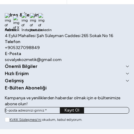
Adres & İletişim
Facebook
X
İnstagram
Youtube
Linkedin
Adres
4 Eylül Mahallesi Şah Süleyman Caddesi 265 Sokak No 16
Telefon
+905327098849
E-Posta
sovalyekozmetik@gmail.com
Önemli Bilgiler
Hızlı Erişim
Gelişmiş
E-Bülten Aboneliği
Kampanya ve yeniliklerden haberdar olmak için e-bültenimize
abone olun!
Kayıt Ol
KVKK Sözleşmesi'ni
okudum, kabul ediyorum.